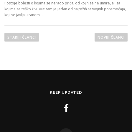
Postoje bolesti o kojima se nerado priča, od kojih se ne umire, ali sa
kojima se teško živi. Autizam je jedan od najtežih razvojnih poremećaja,
koji se javlja u ranom …
N
a
STARIJI ČLANCI
NOVIJI ČLANCI
v
i
g
a
c
i
j
KEEP UPDATED
a
č
l
a
n