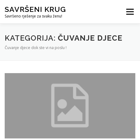
Skip
SAVRŠENI KRUG
to
Menu
content
Savršeno rješenje za svaku ženu!
REFERENCE
ČUVANJE DJECE
SVE ZA DOM
KATEGORIJA:
ČUVANJE DJECE
Čuvanje djece dok ste vi na poslu !
KURS ZA PROFESIONALNU DADILJU
KORISNO