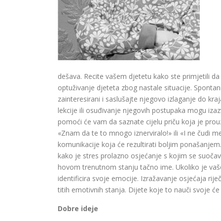
dešava. Recite vašem djetetu kako ste primjetili da
optuživanje djeteta zbog nastale situacije. Sponta
zaintere­sirani i saslušajte njegovo izlag­anje do kra
lekcije ili osuđivanje njegovih postupaka mogu izazva
pomoći će vam da saznate cijelu priču koja je prouz
«Znam da te to mnogo iznerviralo!» ili «I ne čudi m
komunikacije koja će rezultirati boljim ponašanjem.
kako je stres prolazno osjećanje s kojim se suočavaj
hovom trenutnom stanju tačno ime. Ukoliko je vaše 
identificira svoje emocije. Izražavanje osjećaja ri
titih emotivnih stanja. Dijete koje to nauči svoje ć
Dobre ideje