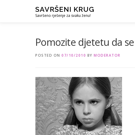
Skip
SAVRŠENI KRUG
to
Savršeno rješenje za svaku ženu!
content
Pomozite djetetu da se
POSTED ON
07/10/2010
BY
MODERATOR