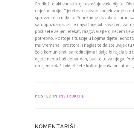
Predložite aktivnosti koje usrećuju vaše dijete. Ohrab
osjećao bolje. Djetetovo aktivno sudjelovanje u od
sprovedite ih u djelo. Ponekad je dovoljno samo sasl
samopuzdanja, jer je najvažnije biti shvaćen, zar n
postižete željeni efekat, razgovarajte o nečem ljep
potrebno. Postoje situacije u kojima dijete jednosta
mu vremena i prostora, i naglasite da ste uvijek tu 
žele komunicirati sa roditeljima i dalje bi htjela biti
dijete nema baš dobar dan, budite tu za njega. Proše
omiljeni kolač i vidjet ćete koliko je vaša prisutnos
POSTED IN
INSTRUKCIJE
KOMENTARIŠI