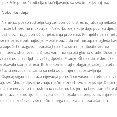
ipak žele pomoć roditelja u sučeljavanju sa svojim osjećanjima.
Nekoliko ideja
Naravno, posao roditelja koji želi pomoći u stresnoj situaciji nekada
može biti veoma mu­kotrpan. Nekoliko ideja koje daju poznati dječiji
psiholozi mogu pomoći u rješavanju problema. Primjetite da se neš
 se ne osjeća baš najbolje. Morate paziti da vaš nastup ne izgleda ka
no započnite razgovor i ponašajte se što smi­renije. Budite veoma
ja. Interes, strpljivost i brižnost vam moraju biti glav­no oruđe. Držanje
ti samo bijes i ljut­nju vašeg djeteta. Pitanje «Šta se dalje desilo?«
rokovala stanje stresa. Brižno komentirajte izlaganje vašeg djeteta.
e što si nervozan!», samo su neki od primjera uspostav­ljanja
 Osjećaj sigurnosti i razumi­jevanja pomoći će vašem djetetu da shvat
u svi. Mnoga djeca ne znaju riječima izraziti svoje osjećaje. Dajte nj
dijete ner­vozno i isfrustrirano recite mu to, jer mu tako pomažete 
ječima razvija emocijonalnu svjesnost i sposobnost prepoznavanja vlas
e osjećaje izražavati više riječima nego ne­prikladnim ponašanjem.