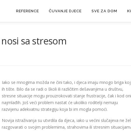
REFERENCE
ČUVANJE DJECE
SVE ZA DOM
K
 nosi sa stresom
Iako se mnogima možda ne čini tako, i djeca imaju mnogo briga ko
ih tište. Bilo da se radi o školi ili različitim dešavanjima u društvu,
stresne situacije mogu prouzrokovati stanje frustracije, čak i kod on
najmlađih. Još veći problem nastat će ukoliko roditelji nemaju
razvijenu ad­ekvatnu strategiju koja bi im mogla pomoći.
Novija istraživanja su utvrdila da djeca, iako u većini slučajeva ne že
razgovarati o svojim problemima, strahovima ili stresnim situacijam