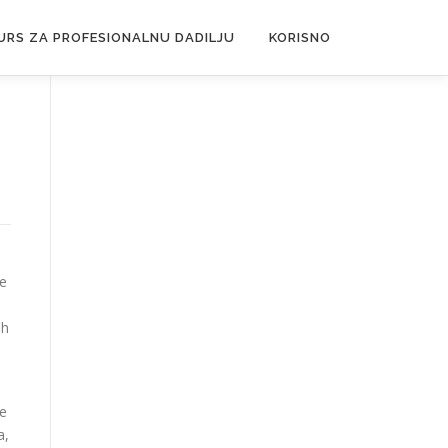
URS ZA PROFESIONALNU DADILJU
KORISNO
je
ih
le
a,