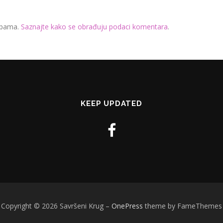
 spama.
Saznajte kako se obrađuju podaci komentara
.
KEEP UPDATED
Copyright © 2026 Savršeni Krug
–
OnePress
theme by FameThemes