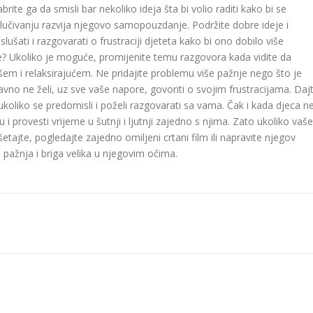
rite ga da smisli bar nekoliko ideja šta bi volio raditi kako bi se
lučivanju raz­vija njegovo samopouzdanje. Podržite dobre ideje i
ušati i razgovarati o frustraciji djeteta kako bi ono dobilo više
e? Ukoliko je moguće, promi­jenite temu razgovora kada vi­dite da
šem i relaksirajućem. Ne pridajite problemu više pažnje nego što je
vno ne želi, uz sve vaše napore, govoriti o svojim frus­tracijama. Daj
ukoliko se predomisli i poželi razgovara­ti sa vama. Čak i kada djeca n
 tu i provesti vrijeme u šutnji i ljutnji zajedno s njima. Zato ukoliko vaše
tajte, pogledajte zajedno omiljeni crtani film ili napravite njegov
t, pažnja i briga velika u njegovim očima.