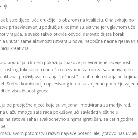
zanje.
ak bistre djece, uče drukčije i s obzirom na kvalitetu. Ona sviraju po
va pri savladavanju područja u kojima su aktivna jer uglavnom uče
otivirajuća, a svako takvo otkriće odvodi darovito dijete korak
ila unutar same aktivnosti i stvaraju nove, neobične načine rješavanj
iciji kreativna.
isao područja u kojem pokazuju znakove prijevremene razvijenosti.
nost oštrog fokusiranja i ono što nazivamo žarom za savladavanjem.
ktivna, proživljavaju stanja “tečnosti” – optimalna stanja pri kojima
vijet. Sretna kombinacija opsesivnog interesa za jedno područje zajed
i do visokih postignuća.
kuju od prosječne djece koja su vrijedna i motivirana za marljiv rad.
ljna ulažu mnoge sate rada pokušavajući savladati vještine u
ti na satove šaha i svakodnevno s njima igrati šah, sa četiri godine
žbe.
pomažu svom potomstvu razviti najveće potencijale, gotovo nas uvijek