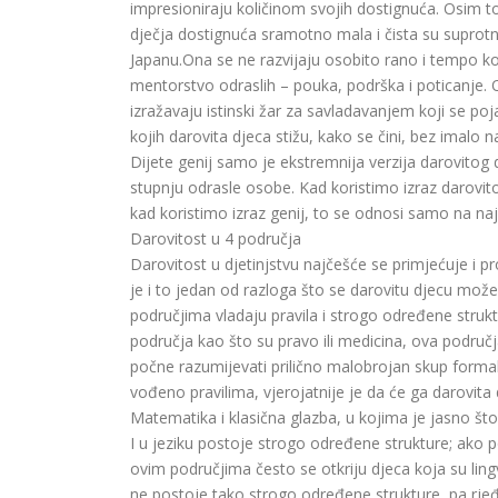
impresioniraju količinom svojih dostignuća. Osim t
dječja dostignuća sramotno mala i čista su suprot
Japanu.Ona se ne razvijaju osobito rano i tempo k
mentorstvo odraslih – pouka, podrška i poticanje.
izražavaju istinski žar za savladavanjem koji se poj
kojih darovita djeca stižu, kako se čini, bez imalo n
Dijete genij samo je ekstremnija verzija darovitog d
stupnju odrasle osobe. Kad koristimo izraz darovit
kad koristimo izraz genij, to se odnosi samo na na
Darovitost u 4 područja
Darovitost u djetinjstvu najčešće se primjećuje i p
je i to jedan od razloga što se darovitu djecu može
područjima vladaju pravila i strogo određene struk
područja kao što su pravo ili medicina, ova područ
počne razumijevati prilično malobrojan skup formalni
vođeno pravilima, vjerojatnije je da će ga darovita 
Matematika i klasična glazba, u kojima je jasno što 
I u jeziku postoje strogo određene strukture; ako
ovim područjima često se otkriju djeca koja su lingv
ne postoje tako strogo određene strukture, pa rjeđ