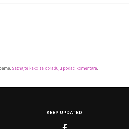
 spama.
Saznajte kako se obrađuju podaci komentara
.
KEEP UPDATED