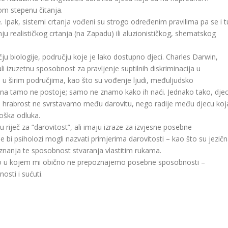
om stepenu čitanja.
. Ipak, sistemi crtanja vođeni su strogo određenim pravilima pa se i t
ju realističkog crtanja (na Zapadu) ili aluzionističkog, shematskog
u biologije, području koje je lako dostupno djeci. Charles Darwin,
i izuzetnu sposobnost za pravljenje suptilnih diskriminacija u
i u širim područjima, kao što su vođenje ljudi, međuljudsko
a ona tamo ne postoje; samo ne znamo kako ih naći. Jednako tako, dje
li hrabrost ne svrstavamo među darovitu, nego radije među djecu koj
loška odluka.
ječ za “darovitost”, ali imaju izraze za izvjesne posebne
bi psiholozi mogli nazvati primjerima darovitosti – kao što su jezič
nanja te sposobnost stvaranja vlastitim rukama.
no u kojem mi obično ne prepoznajemo posebne sposobnosti –
sti i sućuti.