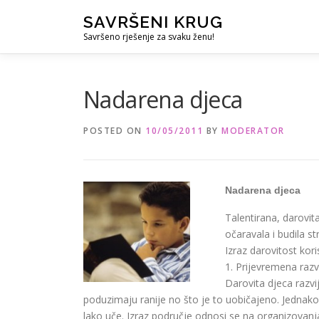
Skip
SAVRŠENI KRUG
to
Savršeno rješenje za svaku ženu!
content
Nadarena djeca
POSTED ON
10/05/2011
BY
MODERATOR
Nadarena djeca
Talentirana, darovit
očaravala i budila s
Izraz darovitost kori
1. Prijevremena razv
Darovita djeca razv
poduzimaju ranije no što je to uobičajeno. Jednak
lako uče. Izraz područje odnosi se na organizovanj