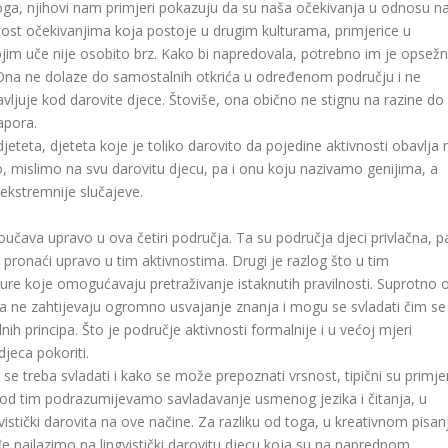
oga, njihovi nam primjeri pokazuju da su naša očekivanja u odnosu n
nost očekivanjima koja postoje u drugim kulturama, primjerice u
ojim uče nije osobito brz. Kako bi napredovala, potrebno im je opsež
 Ona ne dolaze do samostalnih otkrića u određenom području i ne
avljuje kod darovite djece. Štoviše, ona obično ne stignu na razine do
apora.
jeteta, djeteta koje je toliko darovito da pojedine aktivnosti obavlja 
o, mislimo na svu darovitu djecu, pa i onu koju nazivamo genijima, a
jekstremnije slučajeve.
roučava upravo u ova četiri područja. Ta su područja djeci privlačna, p
 pronaći upravo u tim aktivnostima. Drugi je razlog što u tim
ture koje omogućavaju pretraživanje istaknutih pravilnosti. Suprotno 
ja ne zahtijevaju ogromno usvajanje znanja i mogu se svladati čim se
h principa. Što je područje aktivnosti formalnije i u većoj mjeri
djeca pokoriti.
se treba svladati i kako se može prepoznati vrsnost, tipični su primjer
 pod tim podrazumijevamo savladavanje usmenog jezika i čitanja, u
istički darovita na ove načine. Za razliku od toga, u kreativnom pisan
e nailazimo na lingvistički darovitu djecu koja su na naprednom