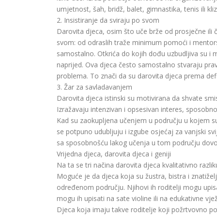
umjetnost, šah, bridž, balet, gimnastika, tenis ili kli
2. Insistiranje da sviraju po svom
Darovita djeca, osim što uče brže od prosječne ili č
svom: od odraslih traže minimum pomoći i mentorst
samostalno. Otkrića do kojih dođu uzbudljiva su i m
naprijed. Ova djeca često samostalno stvaraju prav
problema. To znači da su darovita djeca prema defin
3. Žar za savladavanjem
Darovita djeca istinski su motivirana da shvate sm
Izražavaju intenzivan i opsesivan interes, sposob
Kad su zaokupljena učenjem u području u kojem su a
se potpuno udubljuju i izgube osjećaj za vanjski s
sa sposobnošću lakog učenja u tom području dovod
Vrijedna djeca, darovita djeca i geniji
Na ta se tri načina darovita djeca kvalitativno razli
Moguće je da djeca koja su žustra, bistra i znatiže
određenom području. Njihovi ih roditelji mogu upisa
mogu ih upisati na sate violine ili na edukativne vje
Djeca koja imaju takve roditelje koji požrtvovno 