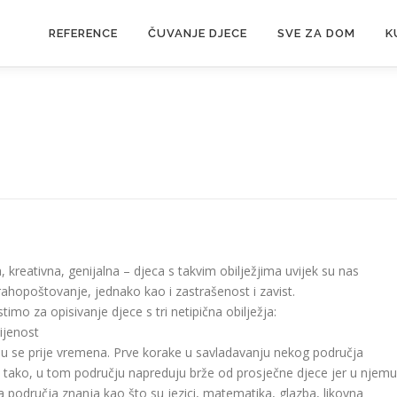
REFERENCE
ČUVANJE DJECE
SVE ZA DOM
K
a, kreativna, genijalna – djeca s takvim obilježjima uvijek su nas
trahopoštovanje, jednako kao i zastrašenost i zavist.
stimo za opisivanje djece s tri netipična obilježja:
ijenost
iju se prije vremena. Prve korake u savladavanju nekog područja
o tako, u tom području napreduju brže od prosječne djece jer u njemu
a područja znanja kao što su jezici, matematika, glazba, likovna