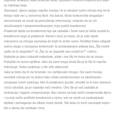
napraviti strukture, kako povezati stvari, igranjem vodenim bojama uče kako
se miješaju boje.
Stvarajući, djeca upijaju najviše znanja i to je idealan način učenja koji ne bi
trebao stati već u osnovnoj školi. Na žalost, škola funkcioniše drugačije i
obrazovanje se svodi na prenošenje informacija, umjesto da se uči
istraživanjem i eksperimentisanjem, koje potiče kreativnost.
Potaknuti dijete na kreativnost nije lak zadatak i često nam je lakše suzbiti tu
kreativnost nego je potaknuti. Nered u kući je manji, ali je zato dijete
uskraćeno za mnoga saznanja do kojih bi došlo samo. Roditelj treba odigrati
važnu ulogu u razvijanju kretivnosti i to postavljanjem pitanja tipa „Šta misliš
zašto se to dogodilo?“ ili „Šta će se dogoditi ako uradiš to?“ i slično.
Najbolje je djeci nabaviti materijale, alate i sve što im treba da se izraze.
Pokažite im razne vještine, tako da sami mogu birati šta je to što ih najviše
interesuje. Neka sudjeluju u što više aktivnosti.
Jako je bitno da ih ne forsirate i ne zahtijevate mnogo. Oni sami moraju
zavoljeti učenje jer će jedino tako ostati zainteresovani za istraživanje i
usvajanje novih sadržaja. Ako ih pretjerano gurate, shvatiti će to kao obavezu
i brzo odustati, pa je najbolje naći sredinu. Ono što je vaš zadatak je
motivacija i lagano usmjeravanje. Bez obzira na koji način usmjeravate djecu
i na koji način potičete kreativnost u njima, sve se svodi na zaokupljanje
djeteta i pomaganje da otkrije svoje strasti. Tek tada će moći razumjeti svijet i
biti u stanju da razlikuje i bira.