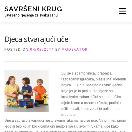
Skip
SAVRŠENI KRUG
to
Menu
content
Savršeno rješenje za svaku ženu!
REFERENCE
ČUVANJE DJECE
SVE ZA DOM
Djeca stvarajući uče
POSTED ON
04/03/2011
BY
MODERATOR
KURS ZA PROFESIONALNU DADILJU
KORISNO
Svi se sjećamo vrtića, igraonica,
razbacanih igračaka, plastelina, vodenih
bojica… Bilo bi idealno da vrtić vječno
traje jer je to prvi susret djece sa
kreativnim radom. I čini se jedini. Čim
dijete krene u osnovnu školu, počinje
učiti i pisati, kreativnost je potisnuta u
drugi plan.
Djeca zapravo stvarajući nešto svojim rukama najviše uče. Na primjer, igrom
lego ili bilo kojim kockicama oni nešto stvaraju svojim rukama, uče kako