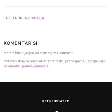
POSTED IN
INSTRUKCIJE
KOMENTARIŠI
Morate biti
prijavljeni
da biste objavili komentar.
Ova web stranica koristi Akismet za zaštitu protiv spama.
Saznajte kako
se obrađuju podaci komentara
.
KEEP UPDATED