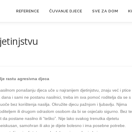
REFERENCE
ČUVANJE DJECE
SVE ZA DOM
K
jetinjstvu
lje rastu agresivna djeca
asilnom ponašanju djeca uče u najranijem djetinjstvu, znaju već i ptice
 dana i sami ne postanu nasilnici, treba im sva pomoć roditelja da se s
suoče bez korištenja nasilja. Okružite djecu pažnjom i ljubavlju. Njima
oditeljem ili drugom odraslom osobom da bi se osjećalo sigurno. Bez te
 da postane nasilno ili “teško”. Nije lako svakog trenutka djetetu
d, neiskusan, samohran ili ako je dijete bolesno i ima posebne potrebe.