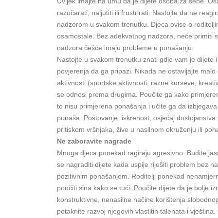
Uvijek imajte na umu da je dijete osoba za sebe. O
razočarati, naljutiti ili frustrirati. Nastojte da ne reag
nadzorom u svakom trenutku. Djeca ovise o roditeljim
osamostale. Bez adekvatnog nadzora, neće primiti s
nadzora češće imaju probleme u ponašanju.
Nastojte u svakom trenutku znati gdje vam je dijete 
povjerenja da ga pripazi. Nikada ne ostavljajte malo 
aktivnosti (sportske aktivnosti, razne kurseve, kreati
se odnosi prema drugima. Poučite ga kako primjereno
to nisu primjerena ponašanja i učite ga da izbjegav
ponaša. Poštovanje, iskrenost, osjećaj dostojanstva
pritiskom vršnjaka, žive u nasilnom okruženju ili poh
Ne zaboravite nagrade
Mnoga djeca ponekad ragiraju agresivno. Budite jasn
se nagraditi dijete kada uspije riješiti problem bez
pozitivnim ponašanjem. Roditelji ponekad nenamjerno
poučiti sina kako se tući. Poučite dijete da je bolje
konstruktivne, nenasilne načine korištenja slobodno
potaknite razvoj njegovih vlastitih talenata i vještina.