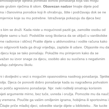
samostaljivanje djeteta ponekad donosi ponašanja koja vas mogu
irate grubim riječima ili silom.
Obavezan nadzor
Imajte dijete pod
a i članovima porodice koji ih ohrabruju, štite i podržavaju dok se ne
mjernice koje su mu potrebne. Istraživanja pokazuju da djeca bez
i s kim se druži. Kada niste u mogućnosti paziti ga, zamolite osobu od
dijete samo u kući. Podstičite svog školarca da se uključi u vanškolske
vne radionice i slično) Pratite dijete u aktivnostima i vodite računa kako
 odgovoriti kada ga drugi vrijeđaju, zaplaše ili udare. Objasnite mu d
a djecu koja se tako ponašaju. Pokažite mu primjerom kako da se
 važan su izvor snage za djecu, osobito ako su suočena s negativnim
ađaju zahtjevnu školu.
i i dosljedni u vezi s mogućim opasnostima nasilnog ponašanja. Sjetit
 nasilja. Djeca će ponoviti dobro ponašanje kada su nagrađena pohvalom 
 potiču agresivno ponašanje. Npr. neki roditelji smatraju korisnim
 iznijeti argumente mirno, bez tuče, uvreda i oružja. Pomozite mu da nauč
g vremena. Poučite ga vašim omiljenim igrama, hobijima ili sportovima i
 Čitajte priče mlađoj djeci, odvedite starije dijete u biblioteku…Ne tucite