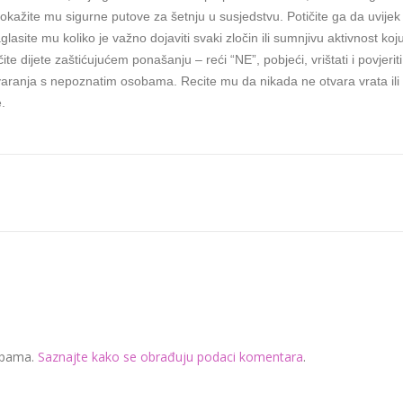
ažite mu sigurne putove za šetnju u susjedstvu. Potičite ga da uvijek
lasite mu koliko je važno dojaviti svaki zločin ili sumnjivu aktivnost koj
oučite dijete zaštićujućem ponašanju – reći “NE”, pobjeći, vrištati i povjeriti
varanja s nepoznatim osobama. Recite mu da nikada ne otvara vrata ili
.
 spama.
Saznajte kako se obrađuju podaci komentara
.