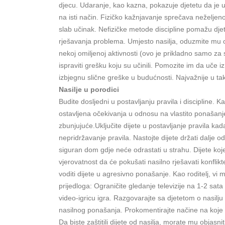
djecu. Udaranje, kao kazna, pokazuje djetetu da je u 
na isti način. Fizičko kažnjavanje sprečava neželjen
slab učinak. Nefizičke metode discipline pomažu djet
rješavanja problema. Umjesto nasilja, oduzmite mu odr
nekoj omiljenoj aktivnosti (ovo je prikladno samo za 
ispraviti grešku koju su učinili. Pomozite im da uče i
izbjegnu slične greške u budućnosti. Najvažnije u tak
Nasilje u porodici
Budite dosljedni u postavljanju pravila i discipline. K
ostavljena očekivanja u odnosu na vlastito ponašanje. 
zbunjujuće.
Uključite dijete u postavljanje pravila ka
nepridržavanje pravila. Nastojte dijete držati dalje od 
siguran dom gdje neće odrastati u strahu. Dijete koje 
vjerovatnost da će pokušati nasilno rješavati konflikt
voditi dijete u agresivno ponašanje. Kao roditelj, vi mo
prijedloga: Ograničite gledanje televizije na 1-2 sata
video-igricu igra. Razgovarajte sa djetetom o nasilju
nasilnog ponašanja. Prokomentirajte načine na koje 
Da biste zaštitili dijete od nasilja, morate mu objasni