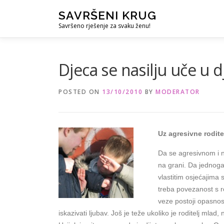
Skip
SAVRŠENI KRUG
to
Savršeno rješenje za svaku ženu!
content
Djeca se nasilju uče u d
POSTED ON
13/10/2010
BY
MODERATOR
Uz agresivne rodite
Da se agresivnom i n
na grani. Da jednoga
vlastitim osjećajima 
treba povezanost s r
veze postoji opasnost
iskazivati ljubav. Još je teže ukoliko je roditelj mla