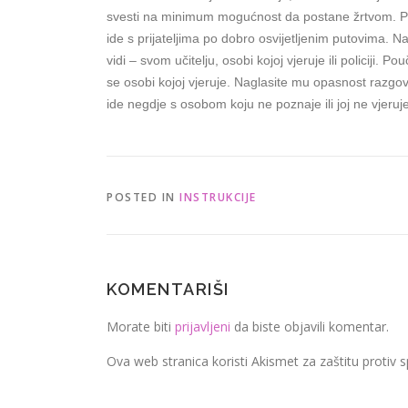
svesti na minimum mogućnost da postane žrtvom. Pok
ide s prijateljima po dobro osvijetljenim putovima. Nag
vidi – svom učitelju, osobi kojoj vjeruje ili policiji. P
se osobi kojoj vjeruje. Naglasite mu opasnost razgo
ide negdje s osobom koju ne poznaje ili joj ne vjeruje
POSTED IN
INSTRUKCIJE
KOMENTARIŠI
Morate biti
prijavljeni
da biste objavili komentar.
Ova web stranica koristi Akismet za zaštitu protiv