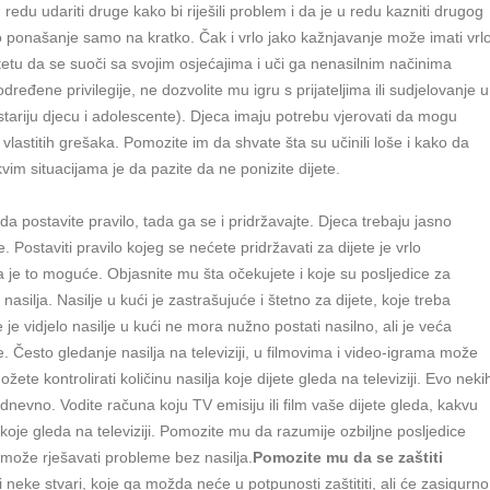
redu udariti druge kako bi riješili problem i da je u redu kazniti drugog
o ponašanje samo na kratko. Čak i vrlo jako kažnjavanje može imati vrl
etu da se suoči sa svojim osjećajima i uči ga nenasilnim načinima
eđene privilegije, ne dozvolite mu igru s prijateljima ili sudjelovanje u
stariju djecu i adolescente). Djeca imaju potrebu vjerovati da mogu
z vlastitih grešaka. Pomozite im da shvate šta su učinili loše i kako da
vim situacijama je da pazite da ne ponizite dijete.
ada postavite pravilo, tada ga se i pridržavajte. Djeca trebaju jasno
Postaviti pravilo kojeg se nećete pridržavati za dijete je vrlo
da je to moguće. Objasnite mu šta očekujete i koje su posljedice za
nasilja. Nasilje u kući je zastrašujuće i štetno za dijete, koje treba
je vidjelo nasilje u kući ne mora nužno postati nasilno, ali je veća
e. Često gledanje nasilja na televiziji, u filmovima i video-igrama može
žete kontrolirati količinu nasilja koje dijete gleda na televiziji. Evo neki
 dnevno. Vodite računa koju TV emisiju ili film vaše dijete gleda, kakvu
 koje gleda na televiziji. Pomozite mu da razumije ozbiljne posljedice
može rješavati probleme bez nasilja.
Pomozite mu da se zaštiti
ti neke stvari, koje ga možda neće u potpunosti zaštititi, ali će zasigurno