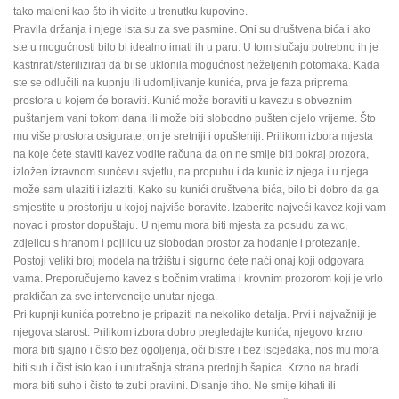
tako maleni kao što ih vidite u trenutku kupovine.
Pravila držanja i njege ista su za sve pasmine. Oni su društvena bića i ako
ste u mogućnosti bilo bi idealno imati ih u paru. U tom slučaju potrebno ih je
kastrirati/sterilizirati da bi se uklonila mogućnost neželjenih potomaka. Kada
ste se odlučili na kupnju ili udomljivanje kunića, prva je faza priprema
prostora u kojem će boraviti. Kunić može boraviti u kavezu s obveznim
puštanjem vani tokom dana ili može biti slobodno pušten cijelo vrijeme. Što
mu više prostora osigurate, on je sretniji i opušteniji. Prilikom izbora mjesta
na koje ćete staviti kavez vodite računa da on ne smije biti pokraj prozora,
izložen izravnom sunčevu svjetlu, na propuhu i da kunić iz njega i u njega
može sam ulaziti i izlaziti. Kako su kunići društvena bića, bilo bi dobro da ga
smjestite u prostoriju u kojoj najviše boravite. Izaberite najveći kavez koji vam
novac i prostor dopuštaju. U njemu mora biti mjesta za posudu za wc,
zdjelicu s hranom i pojilicu uz slobodan prostor za hodanje i protezanje.
Postoji veliki broj modela na tržištu i sigurno ćete naći onaj koji odgovara
vama. Preporučujemo kavez s bočnim vratima i krovnim prozorom koji je vrlo
praktičan za sve intervencije unutar njega.
Pri kupnji kunića potrebno je pripaziti na nekoliko detalja. Prvi i najvažniji je
njegova starost. Prilikom izbora dobro pregledajte kunića, njegovo krzno
mora biti sjajno i čisto bez ogoljenja, oči bistre i bez iscjedaka, nos mu mora
biti suh i čist isto kao i unutrašnja strana prednjih šapica. Krzno na bradi
mora biti suho i čisto te zubi pravilni. Disanje tiho. Ne smije kihati ili