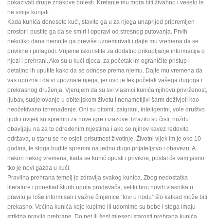
pokazivati druge znakove bolesti. Kretanje mu mora biti živahno i veselo te
ne smije kunjati.
Kada kunića donesete kući, stavite ga u za njega unaprijed pripremljen
prostor i pustite ga da se smiri i oporavi od stresnog putovanja. Prvih
nekoliko dana nemojte ga previše uznemirivati i dajte mu vremena da se
privikne i prilagodi. Vrijeme iskoristite za dodatno prikupljanje informacija o
njezi i prehrani. Ako su u kući djeca, za početak im ograničite pristup i
detaljno ih uputite kako da se odnose prema njemu. Dajte mu vremena da
vas upozna i da vi upoznate njega, jer ovo je tek početak vašega dugoga i
prekrasnog druženja. Vjerujem da su svi vlasnici kunića njihovu privrženost,
ljubav, sudjelovanje u obiteljskom životu i nenametljivi šarm doživjeli kao
neočekivano iznenađenje. Oni su pitomi, zaigrani, inteligentni, vole društvo
ljudi i uvijek su spremni za nove igre i izazove. Izrazito su čisti, nuždu
obavljaju na za to određenim mjestima i ako se njihov kavez redovito
održava, u stanu se ne osjeti prisutnost životinje. Životni vijek im je oko 10
godina, te stoga budite spremni na jedno dugo prijateljstvo i obavezu. A
nakon nekog vremena, kada se kunić opusti i privikne, postat će vam jasno
tko je novi gazda u kući.
Pravilna prehrana temelj je zdravlja svakog kunića. Zbog nedostatka
literature i ponekad šturih uputa prodavača, veliki broj novih vlasnika u
pravilu je loše informisan i važne činjenice “lovi u hodu” što katkad može biti
prekasno. Većina kunića koje kupimo ili udomimo su bebe i stoga imaju
striktna pravila prehrane. Do pet ili šest mjeseci starosti prehrana kunića