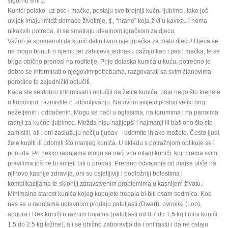
sigurnu smrt).
Kunići polako, uz pse i mačke, postaju sve brojniji kućni ljubimci. Iako još
uvijek imaju imidž domaće životinje, tj., “hrane” koja živi u kavezu i nema
nikakvih potreba, ili se smatraju idealnom igračkom za djecu.
Važno je spomenuti da kunić definitivno nije igračka za malu djecu! Djeca se
ne mogu brinuti o njemu jer zahtijeva jednaku pažnju kao i pas i mačka, te se
briga obično prenosi na roditelje. Prije dolaska kunića u kuću, potrebno je
dobro se informirati o njegovim potrebama, razgovarati sa svim članovima
porodice te zajednički odlučiti.
Kada ste se dobro informisali i odlučili da želite kunića, prije nego što krenete
u kupovinu, razmislite o udomljivanju. Na ovom svijetu postoji veliki broj
neželjenih i odbačenih. Mogu se naći u oglasima, na forumima i na panoima
radnji za kućne ljubimce. Možda nisu najljepši i najmanji ili baš ono što ste
zamislili, ali i oni zaslužuju nečiju ljubav – udomite ih ako možete. Često ljudi
žele kupiti ili udomiti što manjeg kunića. U skladu s potražnjom oblikuje se i
ponuda. Po nekim radnjama mogu se naći vrlo mladi kunići, koji prema svim
pravilima još ne bi smjeli biti u prodaji. Prerano odvajanje od majke utiče na
njihovo kasnije zdravlje, oni su osjetljiviji i podložniji bolestima i
komplikacijama te skloniji zdravstvenim problemima u kasnijem životu.
Minimalna starost kunića kojeg kupujete trebala bi biti osam sedmica. Kod
nas se u radnjama uglavnom prodaju patuljasti (Dwarf), ovnoliki (Lop),
angora i Rex kunići u raznim bojama (patuljasti od 0,7 do 1,5 kg i mini kunići
1,5 do 2,5 kg težine), ali se obično zaboravlja da i oni rastu i da ne ostaju