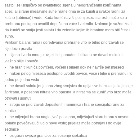
sastoji se isključivo od kvalitetnog sijena u neograničenim količinama,
specijalizirane mješavine suhe hrane (ima je za kupiti u svakoj radnji za
kućne ljubimce) i vode. Kada kunić navrši pet mjeseci starosti, može se u
prehranu postupno uvoditi dopušteno voće i zelenilo. Iznimno je važno znati
da kunići ne smiju jesti salatu i da zelenilo kojim ih hranimo mora biti čisto i
suho.
Prilikom balansiranja i određivanja prehrane vrlo je bitno pridržavati se
sljedećih pravila:
• sijeno i voda moraju uvijek biti ponuđeni i nikada ne davati mokro ili
vlažno bilje i povrće
• ne hraniti kunića povrćem, voćem i biljem dok ne navrše pet mjeseci
• nakon petog mjeseca postupno uvoditi povrće, voće i bilje u prehranu i to
jednu po jednu vrstu
• ne davati salatu jer je ona zbog svojstva da upija sve hemikalije kojima je
špricana, a posebno nitrate vrlo opasna, a nitratima se kunić vrlo brzo može
otrovati i uginuti
• strogo se pridržavati dopuštenih namirnica i hrane specijalizirane za
kuniće
• ne mijenjati hranu naglo, već postupno, miješajući staru hranu s novom,
polako povećavajući udio nove vrste; prijelaz može potrajati i do dvije
sedmice
• osigurati svježe grančice za trošenje sjekutića