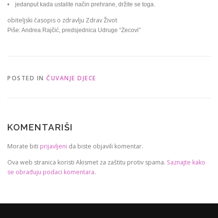
• jedanput kada ustalite način prehrane, držite se toga.
obiteljski časopis o zdravlju Zdrav Život
Piše: Andrea Rajčić, predsjednica Udruge “Zecovi”
POSTED IN
ČUVANJE DJECE
KOMENTARIŠI
Morate biti
prijavljeni
da biste objavili komentar.
Ova web stranica koristi Akismet za zaštitu protiv spama.
Saznajte kako
se obrađuju podaci komentara
.