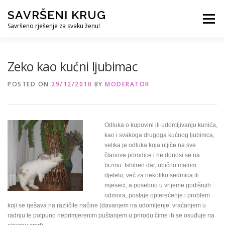
Skip
SAVRŠENI KRUG
to
Menu
content
Savršeno rješenje za svaku ženu!
REFERENCE
ČUVANJE DJECE
SVE ZA DOM
Zeko kao kućni ljubimac
POSTED ON
29/12/2010
BY
MODERATOR
KURS ZA PROFESIONALNU DADILJU
KORISNO
Odluka o kupovini ili udomljivanju kunića,
kao i svakoga drugoga kućnog ljubimca,
velika je odluka koja utjiče na sve
članove porodice i ne donosi se na
brzinu. Ishitren dar, obično malom
djetetu, već za nekoliko sedmica ili
mjeseci, a posebno u vrijeme godišnjih
odmora, postaje opterećenje i problem
koji se rješava na različite načine (davanjem na udomljenje, vraćanjem u
radnju te potpuno neprimjerenim puštanjem u prirodu čime ih se osuđuje na