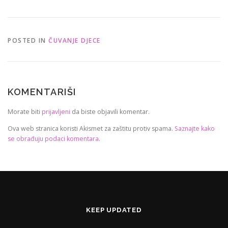
POSTED IN
ČUVANJE DJECE
KOMENTARIŠI
Morate biti
prijavljeni
da biste objavili komentar.
Ova web stranica koristi Akismet za zaštitu protiv spama.
Saznajte kako
se obrađuju podaci komentara
.
KEEP UPDATED