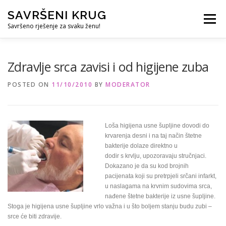
Skip
SAVRŠENI KRUG
to
Menu
content
Savršeno rješenje za svaku ženu!
REFERENCE
ČUVANJE DJECE
SVE ZA DOM
Zdravlje srca zavisi i od higijene zuba
POSTED ON
11/10/2010
BY
MODERATOR
KURS ZA PROFESIONALNU DADILJU
KORISNO
Loša higijena usne šupljine dovodi do
krvarenja desni i na taj način štetne
bakterije dolaze direktno u
dodir s krvlju, upozoravaju stručnjaci.
Dokazano je da su kod brojnih
pacijenata koji su pretrpjeli srčani infarkt,
u naslagama na krvnim sudovima srca,
nađene štetne bakterije iz usne šupljine.
Stoga je higijena usne šupljine vrlo važna i u što boljem stanju budu zubi –
srce će biti zdravije.