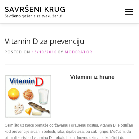
Skip
SAVRŠENI KRUG
to
Menu
content
Savršeno rješenje za svaku ženu!
REFERENCE
ČUVANJE DJECE
SVE ZA DOM
Vitamin D za prevenciju
POSTED ON
15/10/2010
BY
MODERATOR
KURS ZA PROFESIONALNU DADILJU
KORISNO
Vitamini iz hrane
Osim što uz kalcij pomaže održavanju i građenju kostiju, vitamin D je odličan
kod prevencije srčanih bolesti, raka, dijabetesa, pa čak i gripe. Međutim, da
bi imali koristi od vitamina D, trebalo bi ga dnevno uzimati u količini i do