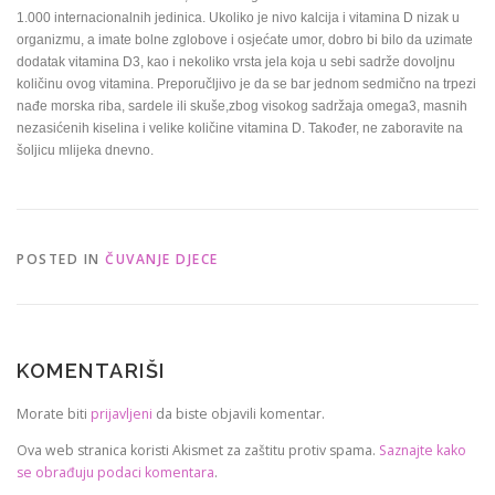
1.000 internacionalnih jedinica. Ukoliko je nivo kalcija i vitamina D nizak u
organizmu, a imate bolne zglobove i osjećate umor, dobro bi bilo da uzimate
dodatak vitamina D3, kao i nekoliko vrsta jela koja u sebi sadrže dovoljnu
količinu ovog vitamina. Preporučljivo je da se bar jednom sedmično na trpezi
nađe morska riba, sardele ili skuše,zbog visokog sadržaja omega3, masnih
nezasićenih kiselina i velike količine vitamina D. Također, ne zaboravite na
šoljicu mlijeka dnevno.
POSTED IN
ČUVANJE DJECE
KOMENTARIŠI
Morate biti
prijavljeni
da biste objavili komentar.
Ova web stranica koristi Akismet za zaštitu protiv spama.
Saznajte kako
se obrađuju podaci komentara
.