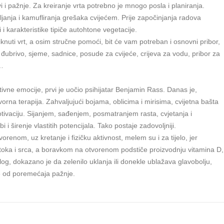
i pažnje. Za kreiranje vrta potrebno je mnogo posla i planiranja.
janja i kamufliranja grešaka cvijećem. Prije započinjanja radova
i i karakteristike tipiče autohtone vegetacije.
niknuti vrt, a osim stručne pomoći, bit će vam potreban i osnovni pribor,
đubrivo, sjeme, sadnice, posude za cvijeće, crijeva za vodu, pribor za
a…
vne emocije, prvi je uočio psihijatar Benjamin Rass. Danas je,
orna terapija. Zahvaljujući bojama, oblicima i mirisima, cvijetna bašta
motivaciju. Sijanjem, sađenjem, posmatranjem rasta, cvjetanja i
 i širenje vlastitih potencijala. Tako postaje zadovoljniji.
enom, uz kretanje i fizičku aktivnost, melem su i za tijelo, jer
votoka i srca, a boravkom na otvorenom podstiče proizvodnju vitamina D,
log, dokazano je da zelenilo uklanja ili donekle ublažava glavobolju,
te od poremećaja pažnje.