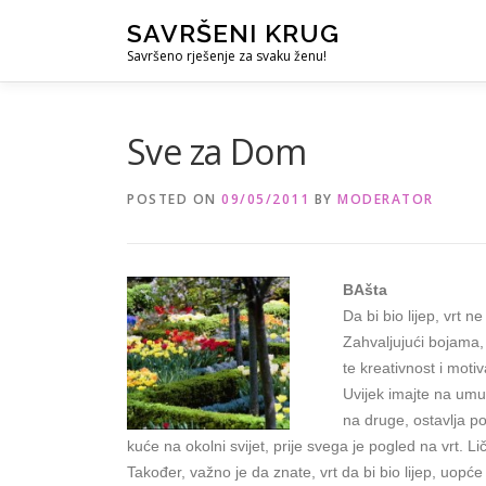
Skip
SAVRŠENI KRUG
to
Savršeno rješenje za svaku ženu!
content
Sve za Dom
POSTED ON
09/05/2011
BY
MODERATOR
BAšta
Da bi bio lijep, vrt ne
Zahvaljujući bojama, 
te kreativnost i motiv
Uvijek imajte na umu 
na druge, ostavlja p
kuće na okolni svijet, prije svega je pogled na vrt. Lič
Također, važno je da znate, vrt da bi bio lijep, uopće