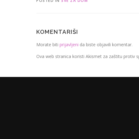
POSTED IN
SVE ZA DOM
KOMENTARIŠI
Morate biti
prijavljeni
da biste objavili komentar.
Ova web stranica koristi Akismet za zaštitu protiv