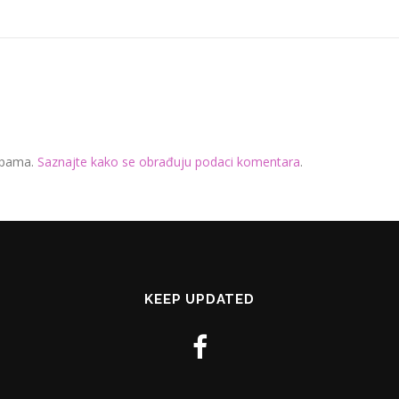
 spama.
Saznajte kako se obrađuju podaci komentara
.
KEEP UPDATED