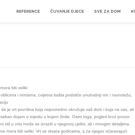
REFERENCE
ČUVANJE DJECE
SVE ZA DOM
K
 mora biti veliki
oblicima i mirisima, cvijetna bašta podstiče unutrašnji mir i ravnotežu,
aciju
da je vrt površina koja neposredno okružuje vaš dom i koja na vas, ali 
oseban dojam o mjestu u kojem živite. Osim toga, pogled kroz prozor
ni stil u vrtu može se izraziti u njegovoj cjelini, ali i mnogim detaljima.
 ne mora biti veliki. Vrt se stvara godinama, a za njegov očaravajući