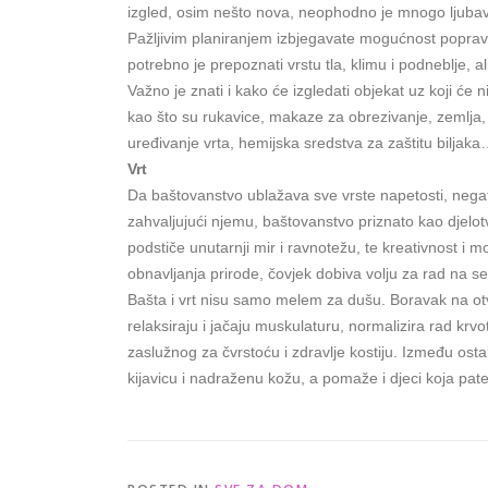
izgled, osim nešto nova, neophodno je mnogo ljubavi 
Pažljivim planiranjem izbjegavate mogućnost popravl
potrebno je prepoznati vrstu tla, klimu i podneblje, al
Važno je znati i kako će izgledati objekat uz koji će 
kao što su rukavice, makaze za obrezivanje, zemlja, 
uređivanje vrta, hemijska sredstva za zaštitu biljak
Vrt
Da baštovanstvo ublažava sve vrste napetosti, negati
zahvaljujući njemu, baštovanstvo priznato kao djelotv
podstiče unutarnji mir i ravnotežu, te kreativnost i 
obnavljanja prirode, čovjek dobiva volju za rad na sebi
Bašta i vrt nisu samo melem za dušu. Boravak na otvor
relaksiraju i jačaju muskulaturu, normalizira rad kr
zaslužnog za čvrstoću i zdravlje kostiju. Između osta
kijavicu i nadraženu kožu, a pomaže i djeci koja pa