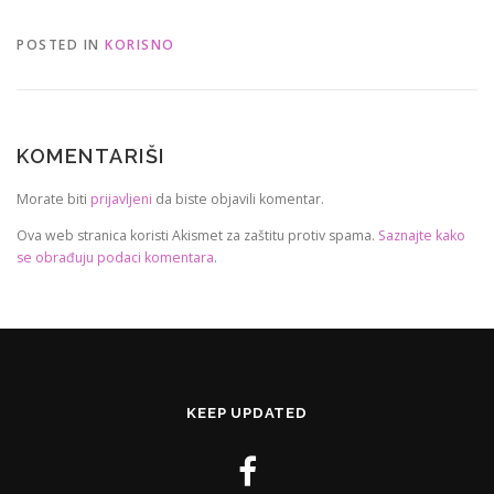
POSTED IN
KORISNO
KOMENTARIŠI
Morate biti
prijavljeni
da biste objavili komentar.
Ova web stranica koristi Akismet za zaštitu protiv spama.
Saznajte kako
se obrađuju podaci komentara
.
KEEP UPDATED