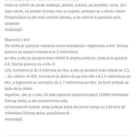
mora se odreći sto posto slatkoga, kolača, sokova, pa donekle i voća. Jer i
slani obrok, na primjer krompir, koji se pojede, pretvara se u skorb i šećer.
Preporučljivo je piti vodu između obroka, a ne sokove ili gazirana pića,
savjetuje
Arslanagić.
Masnoća u krvi
Od velike je važnosti i kontrola nivoa holesterola i triglicerida u krvi. Gornja
granica za ukupni holesterol je 5 milimolova
po litru, a ako je pacijent imao infarkt ili anginu pektoris, onda je ta granica
4,8. Gornja granica za «loš» ili
LDL holesterol je do 3 milimola po litru, a ako je pacijent imao infarkt do 2,5.
– Za «dobri» ili HDL holesterol je dobro da ga ima više od 1,5 milimolova po
litru, a trigliceridi su normalno do 1,7 milimolova po litru. Za krvni pritisak se
kaže da je dobro
reguliran, ako je u toku 24 sata mjerena vrijednost ispod 139/89 milimetara
živinog stuba, a ako pacijent ima neku
od koronarnih bolesti, onda pritisak treba da iznosi manje od 130 kroz 80
milimetara živinog stuba, pojašnjava dr.
Arslanagić.