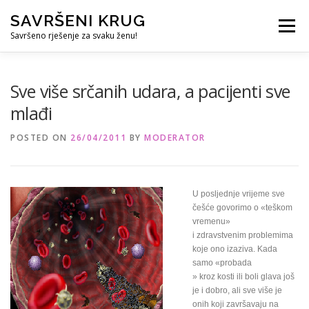
Skip
SAVRŠENI KRUG
to
Menu
content
Savršeno rješenje za svaku ženu!
REFERENCE
ČUVANJE DJECE
SVE ZA DOM
Sve više srčanih udara, a pacijenti sve
mlađi
KURS ZA PROFESIONALNU DADILJU
KORISNO
POSTED ON
26/04/2011
BY
MODERATOR
U posljednje vrijeme sve
češće govorimo o «teškom
vremenu»
i zdravstvenim problemima
koje ono izaziva. Kada
samo «probada
» kroz kosti ili boli glava još
je i dobro, ali sve više je
onih koji završavaju na