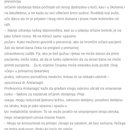
prevencija
srčanih oboljenja treba počinjati od ranog djetinjstva u kući, kao i u školama i
na fakultetima, a ne kada su već oštećeni krvni sudovi. Roditelji koji puše,
uče djecu da im je prijatan i drag miris duhana i prave male bolesnike od
njih.
– Stanje zdravlja našeg stanovništva, kad su u pitanju srčane bolesti, je na
jako lošem nivou. Mi na Klinici samo «gasimo
požar». Kako možemo govoriti o prevenciji, ako se hronični srčani pacijent
žali da deset dana čeka na pregled u primarnoj
zdravstvenoj zaštiti. Pa, ako je baš gužva i ljekar ne može danas da primi
pacijenta, može sutra, ali da je toliko opterećen da za deset dana ne može
primiti pacijenta… Za to vrijeme čovjeku može nekoliko puta pozliti. Ovaj
«čep« u primarnoj ljekarskoj
praksi, odnosno porodičnoj medicini, trebao bi se nekako ukloniti –
upozorava dr. Arslanagić.
Profesorica Arslanagić kaže da građani mogu svjesno uticati na smanjenje
riziko – faktora za nastanak srčanih oboljenja. Prije
svega, mogu reducirati tjelesnu težinu, odnosno debljinu, posebno debljinu
na struku, koja je jako opasna i spada u
tzv. metabolički sindrom. To se može postići ne smanjenjem broja obroka,
nego smanjenjem unosa masne hrane.
– Mogu se konzumirati na primjer, ćevapi sa salatom, ali bez somuna. Ničega
ne treba jesti puno. Neko ko hoće da smrša,