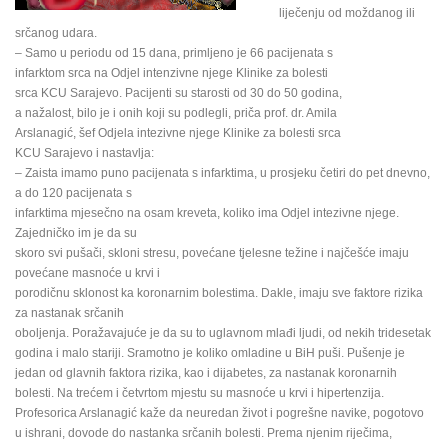
liječenju od moždanog ili
srčanog udara.
– Samo u periodu od 15 dana, primljeno je 66 pacijenata s
infarktom srca na Odjel intenzivne njege Klinike za bolesti
srca KCU Sarajevo. Pacijenti su starosti od 30 do 50 godina,
a nažalost, bilo je i onih koji su podlegli, priča prof. dr. Amila
Arslanagić, šef Odjela intezivne njege Klinike za bolesti srca
KCU Sarajevo i nastavlja:
– Zaista imamo puno pacijenata s infarktima, u prosjeku četiri do pet dnevno,
a do 120 pacijenata s
infarktima mjesečno na osam kreveta, koliko ima Odjel intezivne njege.
Zajedničko im je da su
skoro svi pušači, skloni stresu, povećane tjelesne težine i najčešće imaju
povećane masnoće u krvi i
porodičnu sklonost ka koronarnim bolestima. Dakle, imaju sve faktore rizika
za nastanak srčanih
oboljenja. Poražavajuće je da su to uglavnom mlađi ljudi, od nekih tridesetak
godina i malo stariji. Sramotno je koliko omladine u BiH puši. Pušenje je
jedan od glavnih faktora rizika, kao i dijabetes, za nastanak koronarnih
bolesti. Na trećem i četvrtom mjestu su masnoće u krvi i hipertenzija.
Profesorica Arslanagić kaže da neuredan život i pogrešne navike, pogotovo
u ishrani, dovode do nastanka srčanih bolesti. Prema njenim riječima,