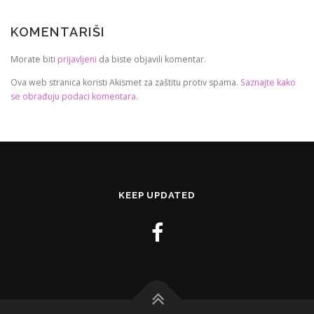
KOMENTARIŠI
Morate biti
prijavljeni
da biste objavili komentar.
Ova web stranica koristi Akismet za zaštitu protiv spama.
Saznajte kako
se obrađuju podaci komentara
.
KEEP UPDATED