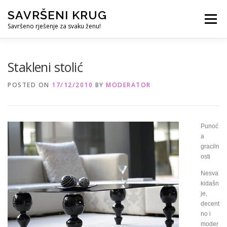
Skip
SAVRŠENI KRUG
to
Menu
content
Savršeno rješenje za svaku ženu!
REFERENCE
ČUVANJE DJECE
SVE ZA DOM
Stakleni stolić
POSTED ON
17/12/2010
BY
MODERATOR
KURS ZA PROFESIONALNU DADILJU
KORISNO
Punoć
a
graciln
osti
Nesva
kidašn
je,
decent
no i
moder