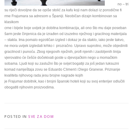
no – tri
su riječi dovoljne da se opiše stolić za kafu koji nam dolazi iz porodične fi
rme Frajumara sa adresom u Španiji. Neobičan dizajn kombinovan sa
klasikom
crne i bijele boje uvijek je dobitna kombinacija, ali ono što mu daje poseban
šarm jeste činjenica da je izrađen od izuzetno nježnog i gracilnog materijala
– stakla. Ima pomalo egzotičan izgled i dokaz je da staklo, iako jeste takvo,
ne mora uvijek izgledati krhko i prozračno. Upravo suprotno, može objediniti
gracilnost i punoću. Zbog njegovih nježnih, profi njenih i zaobljenih linija
vjerovatno će češće dočekivati goste u djevojačkim nego u momačkim
sobama. Ljudi koji su zaslužni što je svijet bogatiji za još jedan luksuzni
komad namještaja zovu se Eduardo Climent i Diego Granese. Priznanje
kvaliteta njihovog rada jesu brojne nagrade kojih
je Frajumar dobitnik, kao i brojni španski hoteli koji su svoj enterijer odlučili
obogatiti njihovim proizvodima.
POSTED IN
SVE ZA DOM