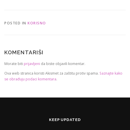
POSTED IN
KORISNO
KOMENTARIŠI
Morate biti
prijavljeni
da biste objavili komentar.
Ova web stranica koristi Akismet za zaštitu protiv spama.
Saznajte kako
se obrađuju podaci komentara
.
KEEP UPDATED