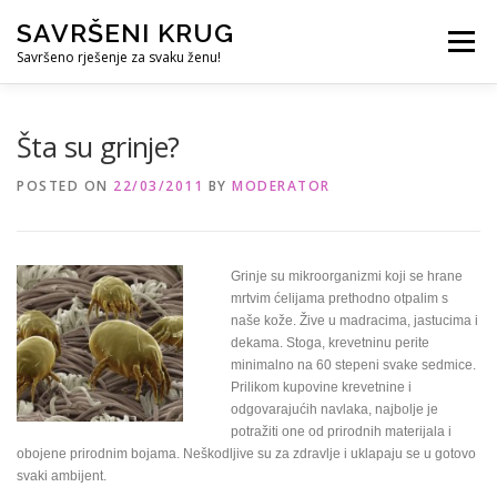
Skip
SAVRŠENI KRUG
to
Menu
content
Savršeno rješenje za svaku ženu!
REFERENCE
ČUVANJE DJECE
SVE ZA DOM
Šta su grinje?
POSTED ON
22/03/2011
BY
MODERATOR
KURS ZA PROFESIONALNU DADILJU
KORISNO
Grinje su mikroorganizmi koji se hrane
mrtvim ćelijama prethodno otpalim s
naše kože. Žive u madracima, jastucima i
dekama. Stoga, krevetninu perite
minimalno na 60 stepeni svake sedmice.
Prilikom kupovine krevetnine i
odgovarajućih navlaka, najbolje je
potražiti one od prirodnih materijala i
obojene prirodnim bojama. Neškodljive su za zdravlje i uklapaju se u gotovo
svaki ambijent.