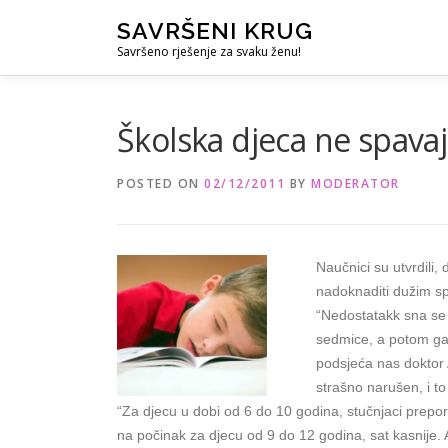
Skip
SAVRŠENI KRUG
to
Savršeno rješenje za svaku ženu!
content
Školska djeca ne spavaj
POSTED ON
02/12/2011
BY
MODERATOR
Naučnici su utvrdili
nadoknaditi dužim s
“Nedostatakk sna se
sedmice, a potom ga 
podsjeća nas doktor 
strašno narušen, i t
“Za djecu u dobi od 6 do 10 godina, stučnjaci prepor
na počinak za djecu od 9 do 12 godina, sat kasnije. A