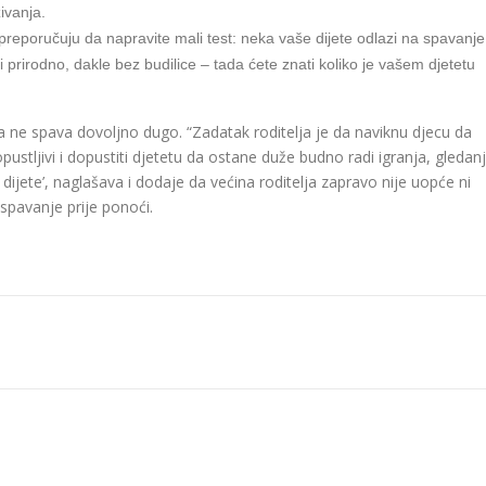
ivanja.
i preporučuju da napravite mali test: neka vaše dijete odlazi na spavanje
 prirodno, dakle bez budilice – tada ćete znati koliko je vašem djetetu
 ne spava dovoljno dugo. “Zadatak roditelja je da naviknu djecu da
ustljivi i dopustiti djetetu da ostane duže budno radi igranja, gledan
 dijete’, naglašava i dodaje da većina roditelja zapravo nije uopće ni
spavanje prije ponoći.