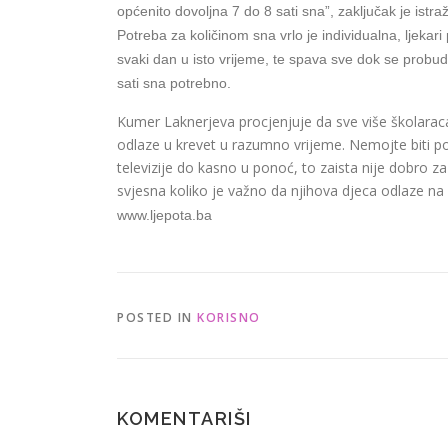
općenito dovoljna 7 do 8 sati sna”, zaključak je istraž
Potreba za količinom sna vrlo je individualna, ljekar
svaki dan u isto vrijeme, te spava sve dok se probudi
sati sna potrebno.
Kumer Laknerjeva procjenjuje da sve više školaraca
odlaze u krevet u razumno vrijeme. Nemojte biti pop
televizije do kasno u ponoć, to zaista nije dobro za
svjesna koliko je važno da njihova djeca odlaze na 
www.ljepota.ba
POSTED IN
KORISNO
KOMENTARIŠI