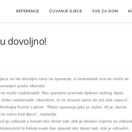
REFERENCE
ČUVANJE DJECE
SVE ZA DOM
K
u dovoljno!
, djeca ne idu dovoljno rano na spavanje, a nedostatak sna ne može se
pavanjem preko vikenda!
 ne može nadoknaditi. Ako spavamo premalo tijekom radnog dijela
želite nadoknaditi vikendom, to će dovesti samo do još više napora”,
Andrejka Kumer Lakner. “Ritam spavanja jako je važan. Ali je, danas
o ne samo kod djece”, nastavlja.
učuju odlazak u krevet oko deset sati, dok je idealno vrijeme za odlaza
dolescenti bi trebali svaki dan spavati oko devet sati, dok je odraslim