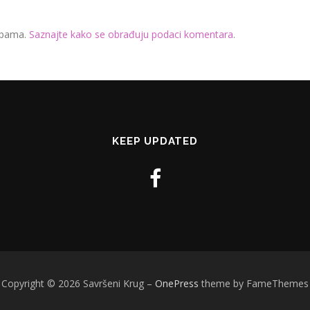
 spama.
Saznajte kako se obrađuju podaci komentara
.
KEEP UPDATED
Copyright © 2026 Savršeni Krug
–
OnePress
theme by FameThemes