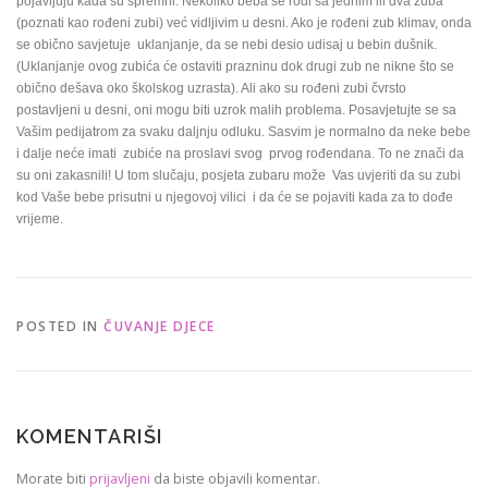
pojavljuju kada su spremni. Nekoliko beba se rodi sa jednim ili dva zuba
(poznati kao rođeni zubi) već vidljivim u desni. Ako je rođeni zub klimav, onda
se obično savjetuje uklanjanje, da se nebi desio udisaj u bebin dušnik.
(Uklanjanje ovog zubića će ostaviti prazninu dok drugi zub ne nikne što se
obično dešava oko školskog uzrasta). Ali ako su rođeni zubi čvrsto
postavljeni u desni, oni mogu biti uzrok malih problema. Posavjetujte se sa
Vašim pedijatrom za svaku daljnju odluku. Sasvim je normalno da neke bebe
i dalje neće imati zubiće na proslavi svog prvog rođendana. To ne znači da
su oni zakasnili! U tom slučaju, posjeta zubaru može Vas uvjeriti da su zubi
kod Vaše bebe prisutni u njegovoj vilici i da će se pojaviti kada za to dođe
vrijeme.
POSTED IN
ČUVANJE DJECE
KOMENTARIŠI
Morate biti
prijavljeni
da biste objavili komentar.