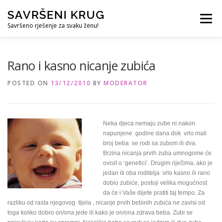
Skip
SAVRŠENI KRUG
to
Menu
content
Savršeno rješenje za svaku ženu!
REFERENCE
ČUVANJE DJECE
SVE ZA DOM
Rano i kasno nicanje zubića
POSTED ON
13/12/2010
BY
MODERATOR
KURS ZA PROFESIONALNU DADILJU
KORISNO
Neka djeca nemaju zube ni nakon
napunjene godine dana dok vrlo mali
broj beba se rodi sa zubom ili dva.
Brzina nicanja prvih zuba umnogome će
ovisit o ‘genetici’. Drugim riječima, ako je
jedan ili oba roditelja vrlo kasno ili rano
dobio zubiće, postoji velika mogućnost
da će i Vaše dijete pratiti taj tempo. Za
razliku od rasta njegovog tijela , nicanje prvih bebinih zubića ne zavisi od
toga koliko dobro on/ona jede ili kako je on/ona zdrava beba. Zubi se