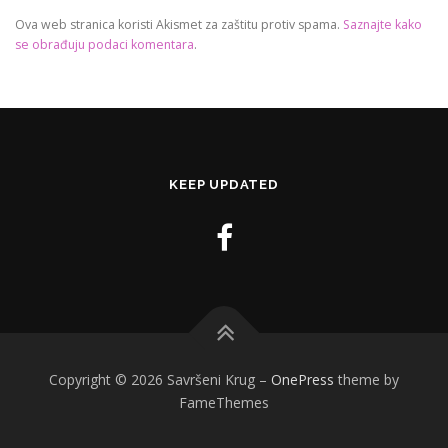
Ova web stranica koristi Akismet za zaštitu protiv spama.
Saznajte kako
se obrađuju podaci komentara
.
KEEP UPDATED
Copyright © 2026 Savršeni Krug
–
OnePress
theme by
FameThemes