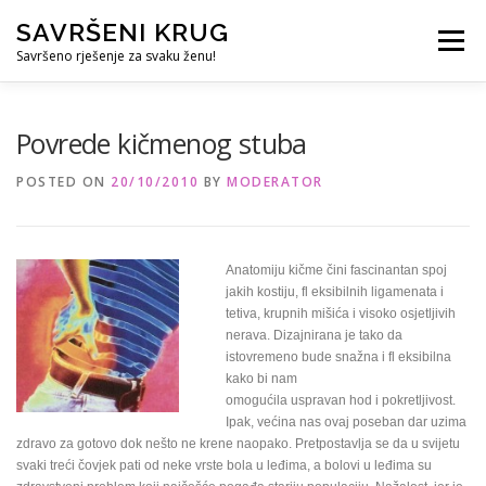
Skip
SAVRŠENI KRUG
to
Menu
content
Savršeno rješenje za svaku ženu!
REFERENCE
ČUVANJE DJECE
SVE ZA DOM
Povrede kičmenog stuba
POSTED ON
20/10/2010
BY
MODERATOR
KURS ZA PROFESIONALNU DADILJU
KORISNO
Anatomiju kičme čini fascinantan spoj
jakih kostiju, fl eksibilnih ligamenata i
tetiva, krupnih mišića i visoko osjetljivih
nerava. Dizajnirana je tako da
istovremeno bude snažna i fl eksibilna
kako bi nam
omogućila uspravan hod i pokretljivost.
Ipak, većina nas ovaj poseban dar uzima
zdravo za gotovo dok nešto ne krene naopako. Pretpostavlja se da u svijetu
svaki treći čovjek pati od neke vrste bola u leđima, a bolovi u leđima su