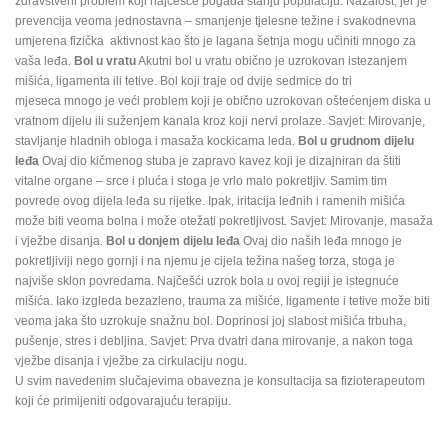
zdravstveni problem koji najčešće pogađa stariju populaciju. Nažalost, jer je
prevencija veoma jednostavna – smanjenje tjelesne težine i svakodnevna
umjerena fizička aktivnost kao što je lagana šetnja mogu učiniti mnogo za
vaša leđa.
Bol u vratu
Akutni bol u vratu obično je uzrokovan istezanjem
mišića, ligamenta ili tetive. Bol koji traje od dvije sedmice do tri
mjeseca mnogo je veći problem koji je obično uzrokovan oštećenjem diska u
vratnom dijelu ili suženjem kanala kroz koji nervi prolaze. Savjet: Mirovanje,
stavljanje hladnih obloga i masaža kockicama leda.
Bol u grudnom dijelu
leđa
Ovaj dio kičmenog stuba je zapravo kavez koji je dizajniran da štiti
vitalne organe – srce i pluća i stoga je vrlo malo pokretljiv. Samim tim
povrede ovog dijela leđa su rijetke. Ipak, iritacija leđnih i ramenih mišića
može biti veoma bolna i može otežati pokretljivost. Savjet: Mirovanje, masaža
i vježbe disanja.
Bol u donjem dijelu leđa
Ovaj dio naših leđa mnogo je
pokretljiviji nego gornji i na njemu je cijela težina našeg torza, stoga je
najviše sklon povredama. Najčešći uzrok bola u ovoj regiji je istegnuće
mišića. Iako izgleda bezazleno, trauma za mišiće, ligamente i tetive može biti
veoma jaka što uzrokuje snažnu bol. Doprinosi joj slabost mišića trbuha,
pušenje, stres i debljina. Savjet: Prva dvatri dana mirovanje, a nakon toga
vježbe disanja i vježbe za cirkulaciju nogu.
U svim navedenim slučajevima obavezna je konsultacija sa fizioterapeutom
koji će primijeniti odgovarajuću terapiju.