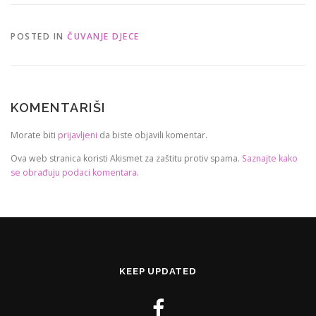
POSTED IN
ČUVANJE DJECE
KOMENTARIŠI
Morate biti
prijavljeni
da biste objavili komentar.
Ova web stranica koristi Akismet za zaštitu protiv spama.
Saznajte kako
se obrađuju podaci komentara
.
KEEP UPDATED