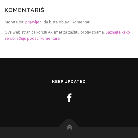
KOMENTARIŠI
Morate biti
prijavljeni
da biste objavili komentar.
Ova web stranica koristi Akismet za zaštitu protiv spama.
Saznajte kako
se obrađuju podaci komentara
.
KEEP UPDATED