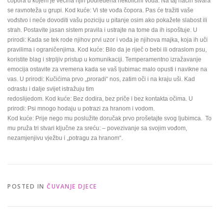
čopora u kojem je većina njih podređena nekolicini vođa. Na taj način stvara
se ravnoteža u grupi. Kod kuće: Vi ste vođa čopora. Pas će tražiti vaše
vođstvo i neće dovoditi vašu poziciju u pitanje osim ako pokažete slabost ili
strah. Postavite jasan sistem pravila i ustrajte na tome da ih ispoštuje. U
prirodi: Kada se tek rode njihov prvi uzor i vođa je njihova majka, koja ih uči
pravilima i ograničenjima. Kod kuće: Bilo da je riječ o bebi ili odraslom psu,
koristite blag i strpljiv pristup u komunikaciji. Temperamentno izražavanje
emocija ostavite za vremena kada se vaš ljubimac malo opusti i navikne na
vas. U prirodi: Kučićima prvo „proradi“ nos, zatim oči i na kraju uši. Kad
odrastu i dalje svijet istražuju tim
redoslijedom. Kod kuće: Bez dodira, bez priče i bez kontakta očima. U
prirodi: Psi mnogo hodaju u potrazi za hranom i vodom.
Kod kuće: Prije nego mu poslužite doručak prvo prošetajte svog ljubimca. To
mu pruža tri stvari ključne za sreću: – povezivanje sa svojim vođom,
nezamjenjivu vježbu i „potragu za hranom“.
POSTED IN
ČUVANJE DJECE