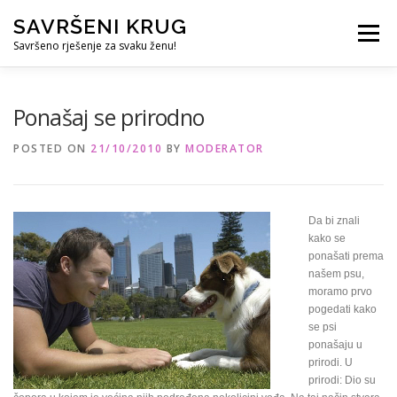
Skip
SAVRŠENI KRUG
to
Menu
content
Savršeno rješenje za svaku ženu!
REFERENCE
ČUVANJE DJECE
SVE ZA DOM
Ponašaj se prirodno
POSTED ON
21/10/2010
BY
MODERATOR
KURS ZA PROFESIONALNU DADILJU
KORISNO
Da bi znali
kako se
ponašati prema
našem psu,
moramo prvo
pogedati kako
se psi
ponašaju u
prirodi. U
prirodi: Dio su