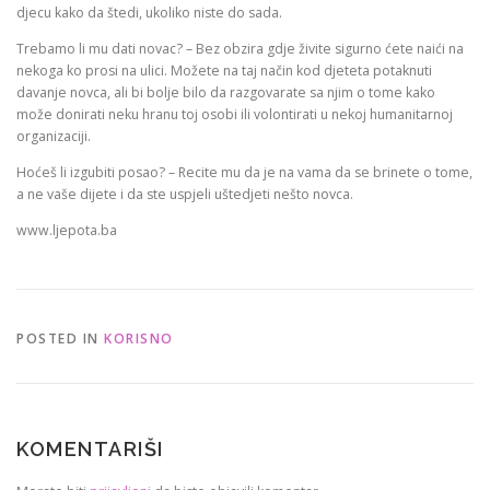
djecu kako da štedi, ukoliko niste do sada.
Trebamo li mu dati novac? – Bez obzira gdje živite sigurno ćete naići na
nekoga ko prosi na ulici. Možete na taj način kod djeteta potaknuti
davanje novca, ali bi bolje bilo da razgovarate sa njim o tome kako
može donirati neku hranu toj osobi ili volontirati u nekoj humanitarnoj
organizaciji.
Hoćeš li izgubiti posao? – Recite mu da je na vama da se brinete o tome,
a ne vaše dijete i da ste uspjeli uštedjeti nešto novca.
www.ljepota.ba
POSTED IN
KORISNO
KOMENTARIŠI