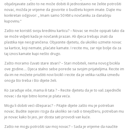
objašnjavate zašto to ne može dobiti ili jednostavno ne želite potrošiti
novac, možda je vrijeme da govorite o budžetu kojem imate. Dajte mu
konkretan odgovor: „ Imam samo 50 KM u novčaniku za današnju
kupovinu.“
Zašto ne koristiš svoju kreditnu karticu? – Novac se može opipati tako da
se može vidjeti kada je novčanik prazan. Ali djeca trebaju znati da
plastika nije neograničena. Objasnite djetetu, da ukoliko uzmete novac
sa kartice, koji nemate, plaćate kamate. I recite mu, zar nije bolje da za
taj iznos kamate kupi nešto drugo.
Zašto moramo čuvati stare stvari? – Stari mobiteli, nema novog bicikla
ove godine…. Djeca stalno sebe porede sa svojim prijateljima. Recite im
da im ne možete priuštiti novi bicikl i recite da je velika razlika između
onoga što treba i što dijete želi.
Ko zarađuje više, mama ili tata ? – Recite djetetu da je to vaš zajednički
novac i da nije bitno kome je plata veća.
Mogu li dobiti veći džeparac? – Pitajte dijete zašto mu je potreban
novac. Budite svjesni i toga da ukoliko se radi o tinejdžeru, potreban mu
je novac kako bi jeo, jer dosta sati provodi van kuće.
Zašto ne mogu potrošiti sav moj novac? – Sada je vrijeme da naučite