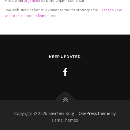
Morate biti
prijavljeni
da biste objavili komentar.
Ova web stranica koristi Akismet za zaštitu protiv spama.
Saznajte kako
se obrađuju podaci komentara
.
KEEP UPDATED
Copyright © 2026 Savršeni Krug
–
OnePress
theme by
FameThemes