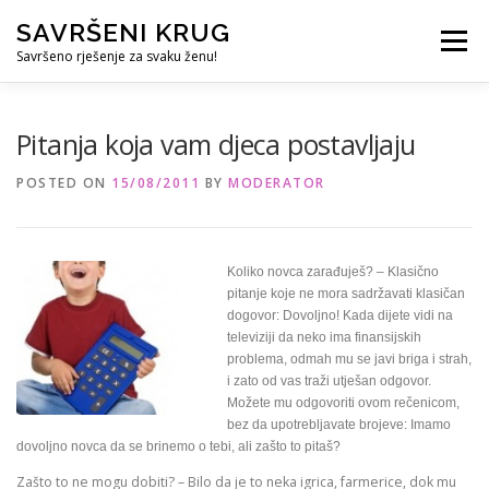
Skip
SAVRŠENI KRUG
to
Menu
content
Savršeno rješenje za svaku ženu!
REFERENCE
ČUVANJE DJECE
SVE ZA DOM
Pitanja koja vam djeca postavljaju
POSTED ON
15/08/2011
BY
MODERATOR
KURS ZA PROFESIONALNU DADILJU
KORISNO
Koliko novca zarađuješ? – Klasično
pitanje koje ne mora sadržavati klasičan
dogovor: Dovoljno! Kada dijete vidi na
televiziji da neko ima finansijskih
problema, odmah mu se javi briga i strah,
i zato od vas traži utješan odgovor.
Možete mu odgovoriti ovom rečenicom,
bez da upotrebljavate brojeve: Imamo
dovoljno novca da se brinemo o tebi, ali zašto to pitaš?
Zašto to ne mogu dobiti? – Bilo da je to neka igrica, farmerice, dok mu