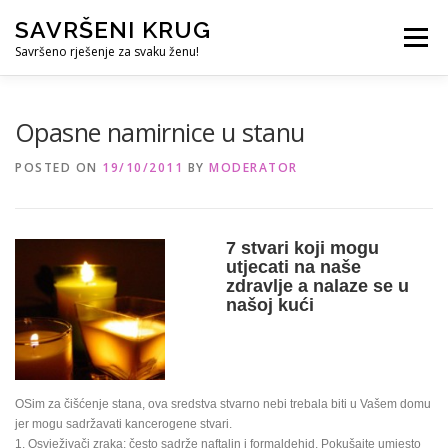
Skip
SAVRŠENI KRUG
to
Menu
content
Savršeno rješenje za svaku ženu!
REFERENCE
ČUVANJE DJECE
SVE ZA DOM
Opasne namirnice u stanu
POSTED ON
19/10/2011
BY
MODERATOR
KURS ZA PROFESIONALNU DADILJU
KORISNO
7 stvari koji mogu
utjecati na naše
zdravlje a nalaze se u
našoj kući
OSim za čišćenje stana, ova sredstva stvarno nebi trebala biti u Vašem domu
jer mogu sadržavati kancerogene stvari.
1. Osvježivači zraka: često sadrže naftalin i formaldehid. Pokušajte umjesto