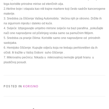
toga koristite prirodne mirise od eteričnih ulja.
2.Akrilne boje i otapala kao niti trajne markere koji često sadrže kancerogene
materije.
3. Sredstva za čišćenje Vašeg Automobila : Većina njih je otrovno. Držite ih
na sigurnom mjestu i daleko od kuće.
4. Svijeće: Izbjegavajte umjetno mirisne svijeće na bazi parafina , pokušajte
nači one napravljene od pčelinjeg voska samo sa pamučnim fitiljem.
5. Sredstva za pranje čilima: Koristite samo one napravljene od prirodnih
sastojaka.
6. Hemijsko čišćenje: Kupujte odjeću koja ne trebaju perhloretilen da ih
očisti. Ili tražite u Vašoj čistioni suho čišćenje .
7. Mikrovalnu pećnicu: Nikada u mikrovalnoj nemojte grijati hranu u
plastičnoj posudi.
POSTED IN
KORISNO