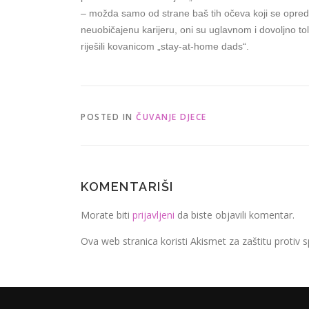
– možda samo od strane baš tih očeva koji se opredij
neuobičajenu karijeru, oni su uglavnom i dovoljno tol
riješili kovanicom „stay-at-home dads“.
POSTED IN
ČUVANJE DJECE
KOMENTARIŠI
Morate biti
prijavljeni
da biste objavili komentar.
Ova web stranica koristi Akismet za zaštitu protiv