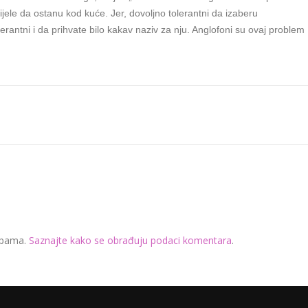
ele da ostanu kod kuće. Jer, dovoljno tolerantni da izaberu
erantni i da prihvate bilo kakav naziv za nju. Anglofoni su ovaj problem
 spama.
Saznajte kako se obrađuju podaci komentara
.