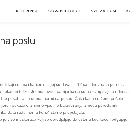
REFERENCE
ČUVANJE DJECE
SVE ZA DOM
K
na poslu
ili ti koji su imali karijeru – njoj su davali 8-12 sati dnevno, a porodici
a nekad ni toliko. Jednostavno, patrijarhalna šema ovog svijeta odnosi 
lja. I to posebno na odnos porodica-posao. Čak i kada su žene počele
ijere i pokazale iznimne vještine balansiranja između porodičnih i
ika „tata radi, mama kuha“ stalno je opstajala.
ve je više muškaraca koji se opredjeljuju da ostanu kod kuće i odgajaju