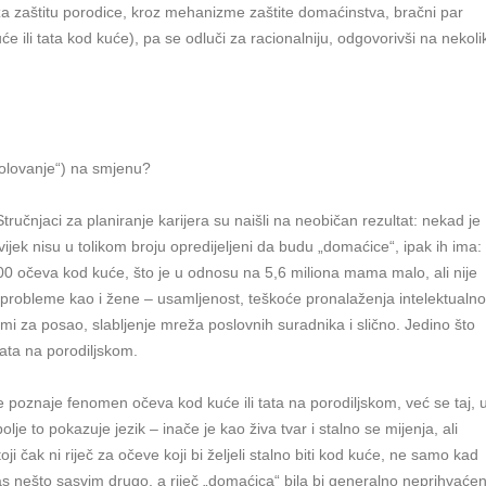
 za zaštitu porodice, kroz mehanizme zaštite domaćinstva, bračni par
 ili tata kod kuće), pa se odluči za racionalniju, odgovorivši na nekoli
„bolovanje“) na smjenu?
tručnjaci za planiranje karijera su naišli na neobičan rezultat: nekad je
ijek nisu u tolikom broju opredijeljeni da budu „domaćice“, ipak ih ima:
.000 očeva kod kuće, što je u odnosu na 5,6 miliona mama malo, ali nije
 probleme kao i žene – usamljenost, teškoće pronalaženja intelektualno
formi za posao, slabljenje mreža poslovnih suradnika i slično. Jedino što
ata na porodiljskom.
 poznaje fenomen očeva kod kuće ili tata na porodiljskom, već se taj, 
lje to pokazuje jezik – inače je kao živa tvar i stalno se mijenja, ali
 čak ni riječ za očeve koji bi željeli stalno biti kod kuće, ne samo kad
s nešto sasvim drugo, a riječ „domaćica“ bila bi generalno neprihvaće