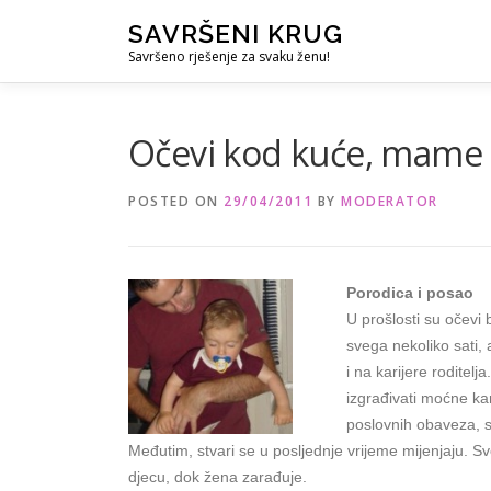
Skip
SAVRŠENI KRUG
to
Savršeno rješenje za svaku ženu!
content
Očevi kod kuće, mame 
POSTED ON
29/04/2011
BY
MODERATOR
Porodica i posao
U prošlosti su očevi b
svega nekoliko sati, 
i na karijere rodite
izgrađivati moćne kar
poslovnih obaveza, sl
Međutim, stvari se u posljednje vrijeme mijenjaju. S
djecu, dok žena zarađuje.