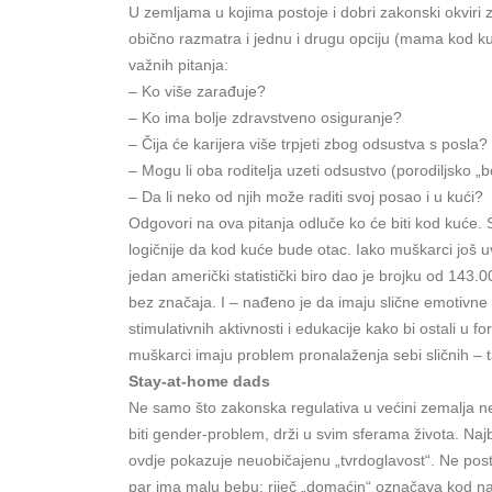
U zemljama u kojima postoje i dobri zakonski okviri
obično razmatra i jednu i drugu opciju (mama kod kuće
važnih pitanja:
– Ko više zarađuje?
– Ko ima bolje zdravstveno osiguranje?
– Čija će karijera više trpjeti zbog odsustva s posla?
– Mogu li oba roditelja uzeti odsustvo (porodiljsko 
– Da li neko od njih može raditi svoj posao i u kući?
Odgovori na ova pitanja odluče ko će biti kod kuće. S
logičnije da kod kuće bude otac. Iako muškarci još uv
jedan američki statistički biro dao je brojku od 143
bez značaja. I – nađeno je da imaju slične emotivne
stimulativnih aktivnosti i edukacije kako bi ostali u 
muškarci imaju problem pronalaženja sebi sličnih – t
Stay-at-home dads
Ne samo što zakonska regulativa u većini zemalja ne
biti gender-problem, drži u svim sferama života. Najbo
ovdje pokazuje neuobičajenu „tvrdoglavost“. Ne postoji
par ima malu bebu: riječ „domaćin“ označava kod na