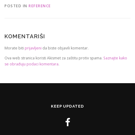
POSTED IN
REFERENCE
KOMENTARIŠI
Morate biti
prijavljeni
da biste objavili komentar.
Ova web stranica koristi Akismet za zaštitu protiv spama.
Saznajte kako
se obrađuju podaci komentara
.
KEEP UPDATED