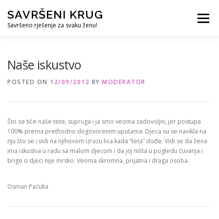
Skip
SAVRŠENI KRUG
to
Menu
content
Savršeno rješenje za svaku ženu!
REFERENCE
ČUVANJE DJECE
SVE ZA DOM
Naše iskustvo
POSTED ON
12/09/2012
BY
MODERATOR
KURS ZA PROFESIONALNU DADILJU
KORISNO
Što se tiče naše tete, supruga i ja smo veoma zadovoljni, jer postupa
100% prema prethodno dogovorenim uputama. Djeca su se navikla na
nju što se i vidi na njihovom izrazu lica kada “teta” dođe. Vidi se da žena
ima iskustva u radu sa malom djecom i da joj ništa u pogledu čuvanja i
brige o djeci nije mrsko. Veoma skromna, prijatna i draga osoba.
Osman Paćuka