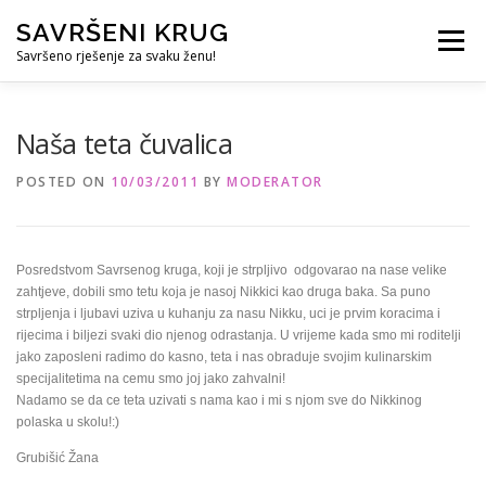
Skip
SAVRŠENI KRUG
to
Menu
content
Savršeno rješenje za svaku ženu!
REFERENCE
ČUVANJE DJECE
SVE ZA DOM
Naša teta čuvalica
POSTED ON
10/03/2011
BY
MODERATOR
KURS ZA PROFESIONALNU DADILJU
KORISNO
Posredstvom Savrsenog kruga, koji je strpljivo odgovarao na nase velike
zahtjeve, dobili smo tetu koja je nasoj Nikkici kao druga baka. Sa puno
strpljenja i ljubavi uziva u kuhanju za nasu Nikku, uci je prvim koracima i
rijecima i biljezi svaki dio njenog odrastanja. U vrijeme kada smo mi roditelji
jako zaposleni radimo do kasno, teta i nas obraduje svojim kulinarskim
specijalitetima na cemu smo joj jako zahvalni!
Nadamo se da ce teta uzivati s nama kao i mi s njom sve do Nikkinog
polaska u skolu!:)
Grubišić Žana