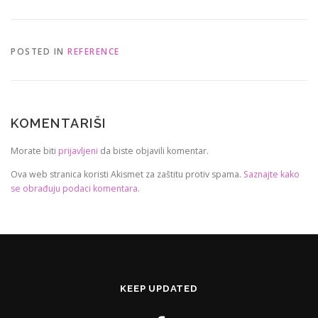
POSTED IN
REFERENCE
KOMENTARIŠI
Morate biti
prijavljeni
da biste objavili komentar.
Ova web stranica koristi Akismet za zaštitu protiv spama.
Saznajte kako
se obrađuju podaci komentara
.
KEEP UPDATED