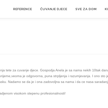
REFERENCE
ČUVANJE DJECE
SVE ZA DOM
K
enja tete za cuvanje djece. Gospodja Anela je sa nama nekih 10tak dan
 vrijeme,veoma je odgovorna, puna strpljenja i razumjevanja. I ono sto j
asku. Nadamo se da je i ona zadovoljna sa nama i da ce nasa saradan
radjenom visokom stepenu profesionalnosti!