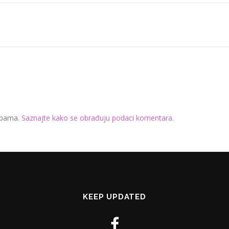
 spama.
Saznajte kako se obrađuju podaci komentara
.
KEEP UPDATED