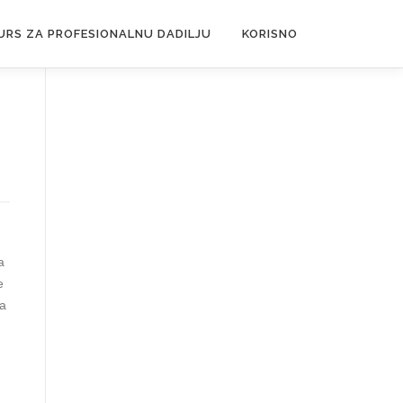
URS ZA PROFESIONALNU DADILJU
KORISNO
a
e
ja