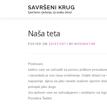
Skip
SAVRŠENI KRUG
to
Savršeno rješenje za svaku ženu!
content
Naša teta
POSTED ON
20/07/2011
BY
MODERATOR
Postovani,
zelimo vam se zahvaliti za pomoc prilikom pronalaz
i opravdala je sva nasa ocekivanja. Uvijek dolazi na
najvaznije, djeca se jako vesele svakom njenom dol
potrajati jako dugo.
Jos jednom vam se zahvaljujemo i cestitamo na izg
Porodica Šaškić