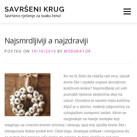
Skip
SAVRŠENI KRUG
to
Menu
content
Savršeno rješenje za svaku ženu!
REFERENCE
ČUVANJE DJECE
SVE ZA DOM
Najsmrdljiviji a najzdraviji
POSTED ON
19/10/2010
BY
MODERATOR
KURS ZA PROFESIONALNU DADILJU
KORISNO
Ko ne bi želio da olakša rad srca, opusti
krvne žile i opskrbi organe dovoljnom
količinom kisika? Najsmrdljiviji od svih
poznatih lijekova stoljećima stoji na
usluzi. Dovoljna je sasvim mala količina.
Ključ je u alicinu, materiji odgovornoj za
ozloglašeni sumporni zadah. Alicin se
razgrađuje na manje sastojke koji
reagiraju sa crvenim krvnim zrncima i stvaraju spoj koji opušta krvne žile i
omogućava dobar protok krvi. Osim toga, smanjuje pritisak i omogućava da