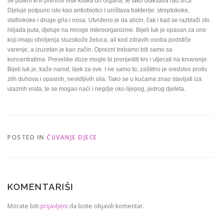
se putem krvi prenosi više kisika do organa, te tako olakšava rad srca.
Djeluje potpuno isto kao antiobiotici i uništava bakterije: streptokoke,
stafilokoke i druge grla i nosa. Utvrđeno je da alicin, čak i kad se razblaži sto
hiljada puta, djeluje na mnoge mikroorganizme. Bijeli luk je opasan za one
koji imaju oboljenja sluzokože želuca, ali kod zdravih osoba podstiče
varenje, a izuzetan je kao začin. Oprezni trebamo biti samo sa
koncentratima. Prevelike doze mogle bi prorijediti krv i utjecati na krvarenje.
Bijeli luk je, kaže narod, lijek za sve. I ne samo to, zaštitno je sredstvo protiv
zlih duhova i opasnih, nevidljivih sila. Tako se u kućama znao stavljati iza
ulaznih vrata, te se mogao naći i negdje oko lijepog, jedrog djeteta.
POSTED IN
ČUVANJE DJECE
KOMENTARIŠI
Morate biti
prijavljeni
da biste objavili komentar.