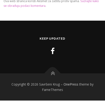
Ova web stranica koristi Akismet za zaštitu protiv spama.
Saznajte kako
se obrađuju podaci komentara
.
KEEP UPDATED
Copyright © 2026 Savršeni Krug
–
OnePress
theme by
FameThemes