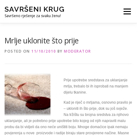
Skip
SAVRŠENI KRUG
to
Menu
content
Savršeno rješenje za svaku ženu!
REFERENCE
ČUVANJE DJECE
SVE ZA DOM
Mrlje uklonite što prije
POSTED ON
11/10/2010
BY
MODERATOR
KURS ZA PROFESIONALNU DADILJU
KORISNO
Prije upotrebe sredstava za uklanjanje
mrlja, trebalo bi ih isprobati na manjem
dijelu tkanine.
Kad je riječ o mrljama, osnovno pravilo je
– ukloniti ih što prije, dok su još svježe.
Na tržištu su brojna sredstva za njihovo
uklanjanje, ali je potrebno prije upotrebe bilo kojeg od njih napraviti malu
probu da bi vidjeli da ono neće uništiti boju. Mnoge domaćice ipak nemaju
povjerenja u nove proizvode i radije biraju stare provjerene načine. Masne