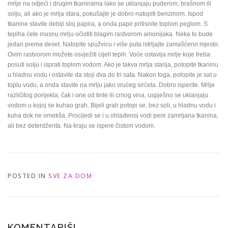
mrlje na odjeći i drugim tkaninama lako se uklanjaju puderom, brašnom ili
solju, ali ako je mrlja stara, pokušajte je dobro natopiti benzinom. Ispod
tkanine stavite deblji sloj papira, a onda papir pritisnite toplom peglom. S
tepiha ćete masnu mrlju očistiti blagim rastvorom amonijaka. Neka to bude
jedan prema deset. Natopite spužvicu i više puta istrljajte zamašćeno mjesto.
Ovim rastvorom možete osvježiti cijeli tepih. Voće ostavlja mrlje koje treba
posuti solju i isprati toplom vodom. Ako je takva mrlja starija, potopite tkaninu
u hladnu vodu i ostavite da stoji dva do tri sata. Nakon toga, potopite je sat u
toplu vodu, a onda stavite na mrlju jako vrućeg sirćeta. Dobro isperite. Mrlje
različitog porijekla, čak i one od tinte ili crnog vina, uspješno se uklanjaju
vodom u kojoj se kuhao grah. Bijeli grah potopi se, bez soli, u hladnu vodu i
kuha dok ne omekša. Procijedi se i u ohlađenoj vodi pere zamrljana tkanina,
ali bez deterdženta. Na kraju se ispere čistom vodom.
POSTED IN
SVE ZA DOM
KOMENTARIŠI