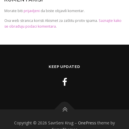
Morate biti
prijavljeni
da biste objavili komentar.
Ova web stranica koristi Akismet za zaštitu protiv spama.
Saznajte kako
se obrađuju podaci komentara
.
KEEP UPDATED
Copyright © 2026 Savršeni Krug
–
OnePress
theme by