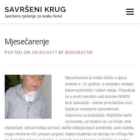
Skip
SAVRŠENI KRUG
to
Menu
content
Savršeno rješenje za svaku ženu!
REFERENCE
ČUVANJE DJECE
SVE ZA DOM
Mjesečarenje
POSTED ON
28/02/2011
BY
MODERATOR
KURS ZA PROFESIONALNU DADILJU
KORISNO
Mjesečarenje je nešto češće u djece
između 4. i 8. godine, a nerijetko nestaje
tokom puberteta i nakon njega. Pojavljuje
se u prvih nekoliko sati duboke NREM
faze spavanja – tokom prve trećine noći.
Dijete je smanjene sposobnosti
odgovora na podražaje. Najčešće sjedi
na krevetu, ne budeći se, no često, dok
mjesečare, djeca hodaju po kući, vješto izbjegavajući predmete, pale svjetla,
imaju otvorene oči i prazan pogled. Nakon buđenja ne sjećaju se ničega što