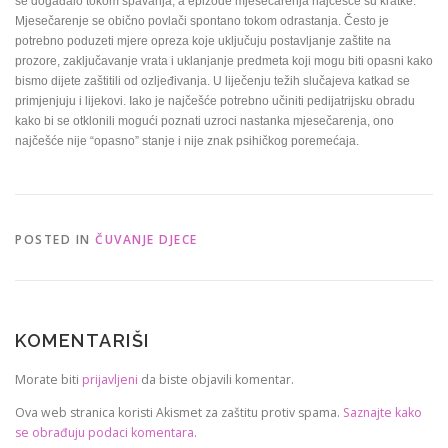
se događalo tokom spavanja, a epizode mjesečarenja najčešće su kratke.
Mjesečarenje se obično povlači spontano tokom odrastanja. Često je
potrebno poduzeti mjere opreza koje uključuju postavljanje zaštite na
prozore, zaključavanje vrata i uklanjanje predmeta koji mogu biti opasni kako
bismo dijete zaštitili od ozljeđivanja. U liječenju težih slučajeva katkad se
primjenjuju i lijekovi. Iako je najčešće potrebno učiniti pedijatrijsku obradu
kako bi se otklonili mogući poznati uzroci nastanka mjesečarenja, ono
najčešće nije “opasno” stanje i nije znak psihičkog poremećaja.
POSTED IN
ČUVANJE DJECE
KOMENTARIŠI
Morate biti
prijavljeni
da biste objavili komentar.
Ova web stranica koristi Akismet za zaštitu protiv spama.
Saznajte kako
se obrađuju podaci komentara
.