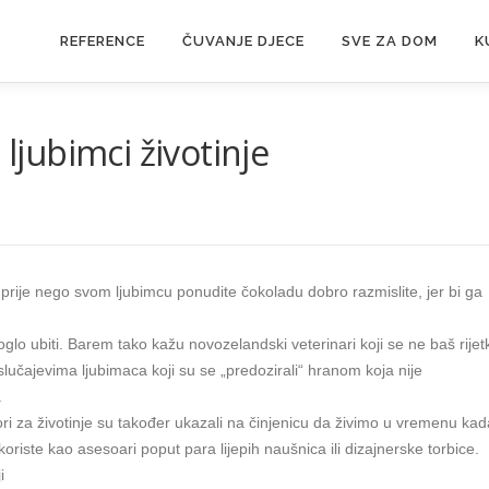
REFERENCE
ČUVANJE DJECE
SVE ZA DOM
K
 ljubimci životinje
 prije nego svom ljubimcu ponudite čokoladu dobro razmislite, jer bi ga
lo ubiti. Barem tako kažu novozelandski veterinari koji se ne baš rijet
lučajevima ljubimaca koji su se „predozirali“ hranom koja nije
a
ri za životinje su također ukazali na činjenicu da živimo u vremenu kad
 koriste kao asesoari poput para lijepih naušnica ili dizajnerske torbice.
i