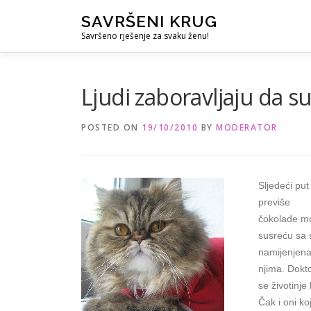
Skip
SAVRŠENI KRUG
to
Savršeno rješenje za svaku ženu!
content
Ljudi zaboravljaju da su
POSTED ON
19/10/2010
BY
MODERATOR
Sljedeći put
previše
čokolade mog
susreću sa s
namijenjen
njima. Dokto
se životinje
Čak i oni koj