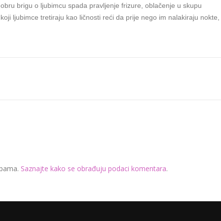
obru brigu o ljubimcu spada pravljenje frizure, oblačenje u skupu
ji ljubimce tretiraju kao ličnosti reći da prije nego im nalakiraju nokte,
 spama.
Saznajte kako se obrađuju podaci komentara
.