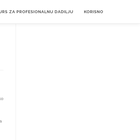
URS ZA PROFESIONALNU DADILJU
KORISNO
ko
a