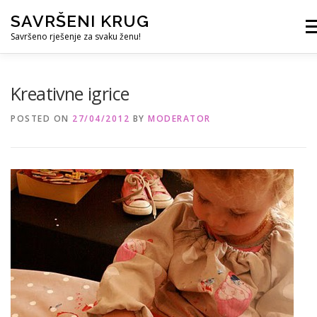
Skip
SAVRŠENI KRUG
to
Me
content
Savršeno rješenje za svaku ženu!
REFERENCE
ČUVANJE DJECE
SVE ZA DOM
Kreativne igrice
POSTED ON
27/04/2012
BY
MODERATOR
KURS ZA PROFESIONALNU DADILJU
KORISNO