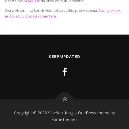
Morate biti
prijavljeni
da biste objavili komentar.
Ova web stranica koristi Akismet za zaštitu protiv spama.
Saznajte kako
se obrađuju podaci komentara
.
KEEP UPDATED
Copyright © 2026 Savršeni Krug
–
OnePress
theme by
FameThemes