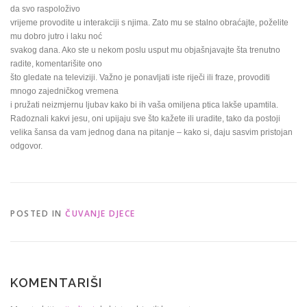
da svo raspoloživo
vrijeme provodite u interakciji s njima. Zato mu se stalno obraćajte, poželite
mu dobro jutro i laku noć
svakog dana. Ako ste u nekom poslu usput mu objašnjavajte šta trenutno
radite, komentarišite ono
što gledate na televiziji. Važno je ponavljati iste riječi ili fraze, provoditi
mnogo zajedničkog vremena
i pružati neizmjernu ljubav kako bi ih vaša omiljena ptica lakše upamtila.
Radoznali kakvi jesu, oni upijaju sve što kažete ili uradite, tako da postoji
velika šansa da vam jednog dana na pitanje – kako si, daju sasvim pristojan
odgovor.
POSTED IN
ČUVANJE DJECE
KOMENTARIŠI