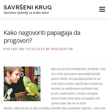
Skip
SAVRŠENI KRUG
to
Menu
content
Savršeno rješenje za svaku ženu!
REFERENCE
ČUVANJE DJECE
SVE ZA DOM
Kako nagovoriti papagaja da
progovori?
KURS ZA PROFESIONALNU DADILJU
KORISNO
POSTED ON
15/10/2010
BY
MODERATOR
Iako su veoma inteligentne životinje, nisu
sve vrste sposobne oponašati ljudski
govor. Afrički sivi papagaj jedan je od
onih koji to može naučiti bez problema
ukoliko sa vježbanjem počnete dok
je još uvijek mlad i u tome ustrajete.
Većina ljudi misli kako se papige uče
govoru tako što im se drže
lekcije. Istina je da za njih ne treba izdvojiti neko posebno vrijeme – one žele