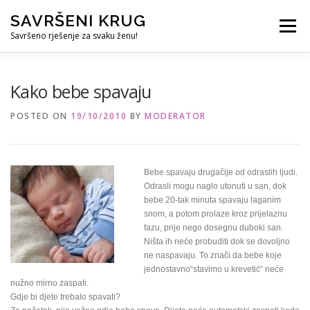
Skip
SAVRŠENI KRUG
to
Menu
content
Savršeno rješenje za svaku ženu!
REFERENCE
ČUVANJE DJECE
SVE ZA DOM
Kako bebe spavaju
POSTED ON
19/10/2010
BY
MODERATOR
KURS ZA PROFESIONALNU DADILJU
KORISNO
Bebe spavaju drugačije od odraslih ljudi.
Odrasli mogu naglo utonuti u san, dok
bebe 20-tak minuta spavaju laganim
snom, a potom prolaze kroz prijelaznu
fazu, prije nego dosegnu duboki san.
Ništa ih neće probuditi dok se dovoljno
ne naspavaju. To znači da bebe koje
jednostavno“stavimo u krevetić“ neće
nužno mirno zaspati.
Gdje bi djete trebalo spavati?