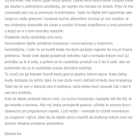
Za početak, nije važno gdje beba spava. Dijete neće automatski zaspati kada
ga stavite u zamračenu prostoriju, jer svjetlo mu nimalo ne smeta. Prije će mu
zasmetati ako mu je prevruće ili prehladno. Vaše će dijete biti najsretnije ako
zaspi uz vaše glasove i zvukove kućne atmosfere na koje je već naviklo, te
mu slobodno dopustite da zaspi u nosiljci ili korpi smještenoj u onoj prostoriji
u kojoj se vi u tom trenutku nalazite.
Potaknite duža razdoblja sna noću
Novorođeno dijete zahtijeva hranjenje i unos kalorija u redovnim
razdobljima, i zato će se buditi kada mu tijelo pošalje signale da mu je hrana
potrebna. Svoje ćete dijete potaknuti nekoliko sati u komadu tokom noći (iz
početka su to 4 sata, a potom se to razdoblje produži na 5 do 6 sati), ako se
pobrinete da za to razdoblje unese dovoljno kalorija.
To znači da ga trebate hraniti kada god je gladno tokom dana. Kako beba
bude dobijala na težini, tako će sve duže moći izdržati između dva hranjenja.
Tako da će već u starosti oko 6 sedmica, vaša beba moći spavati čak i oko 6
sati bez prekida.
Kad se dijete probudi tokom noći, za noćno hranjenje, nastojite biti što tiši, te
ga hranite u krevetu. Ako mu treba promjeniti pelene, učinite to veoma brzo i
obavezno pri prigušenom svjetlu. i još nešto – nemojte to učiniti vremenom
za razgovor i igrice, tako da će dijete ubrzo naučiti da buđenje tokom noći ne
donosi nikakve posebne povlastice.
ljepota.ba