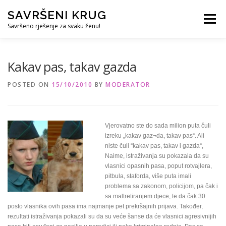
Skip
SAVRŠENI KRUG
to
Menu
content
Savršeno rješenje za svaku ženu!
REFERENCE
ČUVANJE DJECE
SVE ZA DOM
Kakav pas, takav gazda
POSTED ON
15/10/2010
BY
MODERATOR
KURS ZA PROFESIONALNU DADILJU
KORISNO
Vjerovatno ste do sada milion puta čuli
izreku „kakav gaz¬da, takav pas“. Ali
niste čuli “kakav pas, takav i gazda“,
Naime, istraživanja su pokazala da su
vlasnici opasnih pasa, poput rotvajlera,
pitbula, staforda, više puta imali
problema sa zakonom, policijom, pa čak i
sa maltretiranjem djece, te da čak 30
posto vlasnika ovih pasa ima najmanje pet prekršajnih prijava. Također,
rezultati istraživanja pokazali su da su veće šanse da će vlasnici agresivnijih