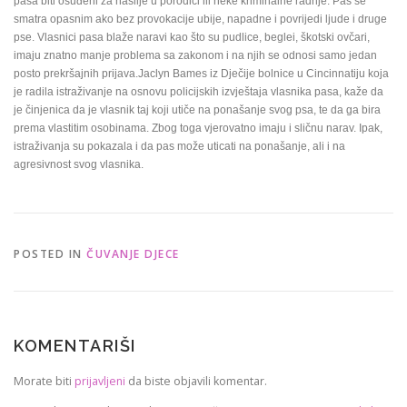
pasa biti osuđeni za nasilje u porodici ili neke kriminalne radnje. Pas se
smatra opasnim ako bez provokacije ubije, napadne i povrijedi ljude i druge
pse. Vlasnici pasa blaže naravi kao što su pudlice, beglei, škotski ovčari,
imaju znatno manje problema sa zakonom i na njih se odnosi samo jedan
posto prekršajnih prijava.Jaclyn Bames iz Dječije bolnice u Cincinnatiju koja
je radila istraživanje na osnovu policijskih izvještaja vlasnika pasa, kaže da
je činjenica da je vlasnik taj koji utiče na ponašanje svog psa, te da ga bira
prema vlastitim osobinama. Zbog toga vjerovatno imaju i sličnu narav. Ipak,
istraživanja su pokazala i da pas može uticati na ponašanje, ali i na
agresivnost svog vlasnika.
POSTED IN
ČUVANJE DJECE
KOMENTARIŠI
Morate biti
prijavljeni
da biste objavili komentar.