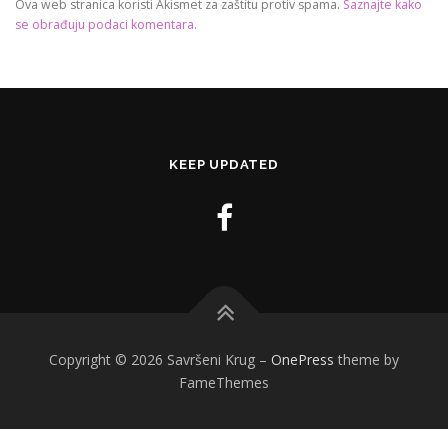
Ova web stranica koristi Akismet za zaštitu protiv spama.
Saznajte kako
se obrađuju podaci komentara
.
KEEP UPDATED
Copyright © 2026 Savršeni Krug
–
OnePress
theme by
FameThemes