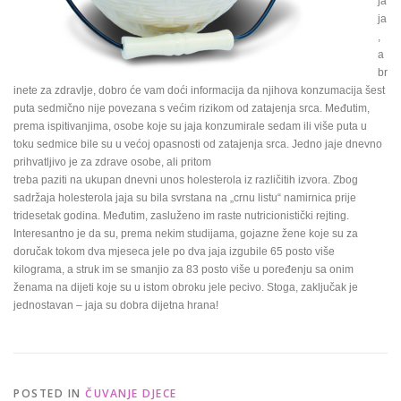
ja
ja
,
a
br
inete za zdravlje, dobro će vam doći informacija da njihova konzumacija šest
puta sedmično nije povezana s većim rizikom od zatajenja srca. Međutim,
prema ispitivanjima, osobe koje su jaja konzumirale sedam ili više puta u
toku sedmice bile su u većoj opasnosti od zatajenja srca. Jedno jaje dnevno
prihvatljivo je za zdrave osobe, ali pritom
treba paziti na ukupan dnevni unos holesterola iz različitih izvora. Zbog
sadržaja holesterola jaja su bila svrstana na „crnu listu“ namirnica prije
tridesetak godina. Međutim, zasluženo im raste nutricionistički rejting.
Interesantno je da su, prema nekim studijama, gojazne žene koje su za
doručak tokom dva mjeseca jele po dva jaja izgubile 65 posto više
kilograma, a struk im se smanjio za 83 posto više u poređenju sa onim
ženama na dijeti koje su u istom obroku jele pecivo. Stoga, zaključak je
jednostavan – jaja su dobra dijetna hrana!
POSTED IN
ČUVANJE DJECE