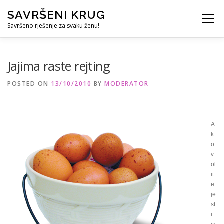
Skip
SAVRŠENI KRUG
to
Menu
content
Savršeno rješenje za svaku ženu!
REFERENCE
ČUVANJE DJECE
SVE ZA DOM
Jajima raste rejting
POSTED ON
13/10/2010
BY
MODERATOR
KURS ZA PROFESIONALNU DADILJU
KORISNO
A
k
o
v
ol
it
e
je
st
i