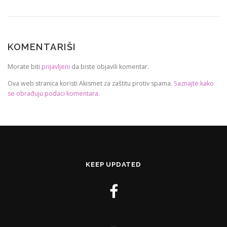
KOMENTARIŠI
Morate biti
prijavljeni
da biste objavili komentar.
Ova web stranica koristi Akismet za zaštitu protiv spama.
Saznajte kako
se obrađuju podaci komentara
.
KEEP UPDATED