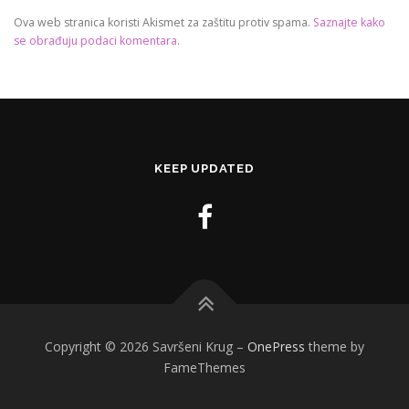
Ova web stranica koristi Akismet za zaštitu protiv spama.
Saznajte kako
se obrađuju podaci komentara
.
KEEP UPDATED
Copyright © 2026 Savršeni Krug
–
OnePress
theme by
FameThemes