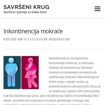
Skip
SAVRŠENI KRUG
to
Menu
content
Savršeno rješenje za svaku ženu!
REFERENCE
ČUVANJE DJECE
SVE ZA DOM
Inkontinencija mokraće
POSTED ON
01/11/2010
BY
MODERATOR
KURS ZA PROFESIONALNU DADILJU
KORISNO
Inkontinencija je nemogućnost
kontroliranja mokrenja, a obuhvaća
smetnje od povremenog “bježanja”
mokraće do kompletne nemogućnosti
zadržavanja mokraće. Inkontinencija se
češće javlja u starijih osoba, sa
predominantnom zahvaćenošću žena, te
se smatra da u gotovo 20% žena postoji
neki tip inkontinencije urina. Iako inkontinencija obično ne predstavlja hitno
stanje, ona treba biti evaluirana od strane ginekologa i urologa, koji