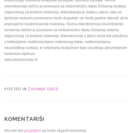
preporučaju određene terapijske postupke, odnosno zahvate. Noćna
inkontinencija obično je povezana sa nedozrelošću dijela živčanog sustava
odgovornog za kontrolu mokrenja. Inkontinecija je rijetka u djece, iako se
bježanje mokraće povremeno može događati i do šeste godine starosti, ali to
pripisujemo neutreniranosti mokrenja. Noćna inkontinencija (incontinentio
nocturna) obično je povezana sa nedozrelošću dijela živčanog sistema
odgovornog za kontrolu mokrenja. Inkontinencija u djece može biti udružena
s infekcijama i malformacijama mokraćnog trakta, malformacijama
neurološkog sustava, te ozljedama kralježnice koje rezultiraju abnormalnom
kontrolom mjehura.
www.plivazdravlje.hr
POSTED IN
ČUVANJE DJECE
KOMENTARIŠI
Morate biti
prijavljeni
da biste objavili komentar.