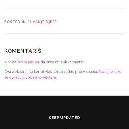
POSTED IN
ČUVANJE DJECE
KOMENTARIŠI
Morate biti
prijavljeni
da biste objavili komentar.
Ova web stranica koristi Akismet za zaštitu protiv spama.
Saznajte kako
se obrađuju podaci komentara
.
KEEP UPDATED