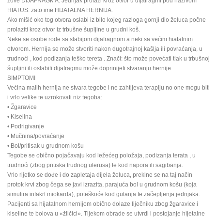
zove DIJAFRAGMA. Jednjak prolazi kroz otvor u dijafragmi pod nazivom
HIATUS: zato ime HIJATALNA HERNIJA.
Ako mišić oko tog otvora oslabi iz bilo kojeg razloga gornji dio želuca počne
prolaziti kroz otvor iz trbušne šupljine u grudni koš.
Neke se osobe rode sa slabijom dijafragnom a neki sa većim hiatalnim
otvorom. Hernija se može stvoriti nakon dugotrajnoj kašlja ili povraćanja, u
trudnoći , kod podizanja teško tereta . Znači: što može povećati tlak u trbušnoj
šupljini ili oslabiti dijafragmu može doprinijeti stvaranju hernije.
SIMPTOMI
Većina malih hernija ne stvara tegobe i ne zahtijeva terapiju no one mogu biti
i vrlo velike te uzrokovati niz tegoba:
• Žgaravice
• Kiselina
• Podrigivanje
• Mučnina/povraćanje
• Bol/pritisak u grudnom košu
Tegobe se obično pojačavaju kod ležećeg položaja, podizanja terata , u
trudnoći (zbog pritiska trudnog uterusa) te kod napora ili sagibanja.
Vrlo rijetko se dođe i do zapletaja dijela želuca, prekine se na taj način
protok krvi zbog čega se javi izrazita, parajuća bol u grudnom košu (koja
simulira infakrt miokarda), poteškoće kod gutanja te začepljenja jednjaka.
Pacijenti sa hijatalnom hernijom obično dolaze liječniku zbog žgaravice i
kiseline te bolova u «žličici». Tijekom obrade se utvrdi i postojanje hijetalne