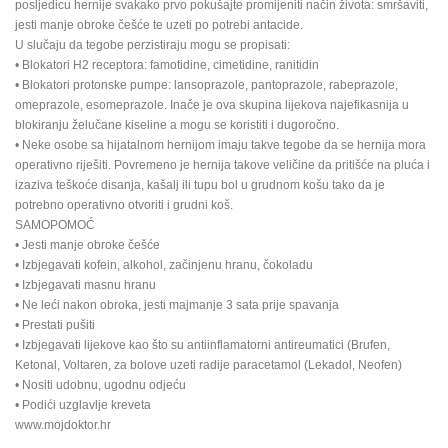
posljedicu hernije svakako prvo pokušajte promijeniti način života: smršaviti,
jesti manje obroke češće te uzeti po potrebi antacide.
U slučaju da tegobe perzistiraju mogu se propisati:
• Blokatori H2 receptora: famotidine, cimetidine, ranitidin
• Blokatori protonske pumpe: lansoprazole, pantoprazole, rabeprazole,
omeprazole, esomeprazole. Inače je ova skupina lijekova najefikasnija u
blokiranju želučane kiseline a mogu se koristiti i dugoročno.
• Neke osobe sa hijatalnom hernijom imaju takve tegobe da se hernija mora
operativno riješiti. Povremeno je hernija takove veličine da pritišće na pluća i
izaziva teškoće disanja, kašalj ili tupu bol u grudnom košu tako da je
potrebno operativno otvoriti i grudni koš.
SAMOPOMOĆ
• Jesti manje obroke češće
• Izbjegavati kofein, alkohol, začinjenu hranu, čokoladu
• Izbjegavati masnu hranu
• Ne leći nakon obroka, jesti majmanje 3 sata prije spavanja
• Prestati pušiti
• Izbjegavati lijekove kao što su antiinflamatorni antireumatici (Brufen,
Ketonal, Voltaren, za bolove uzeti radije paracetamol (Lekadol, Neofen)
• Nositi udobnu, ugodnu odjeću
• Podići uzglavlje kreveta
www.mojdoktor.hr