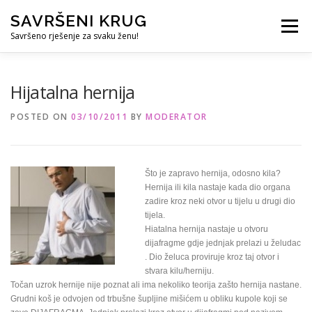
Skip
SAVRŠENI KRUG
to
Menu
content
Savršeno rješenje za svaku ženu!
REFERENCE
ČUVANJE DJECE
SVE ZA DOM
Hijatalna hernija
POSTED ON
03/10/2011
BY
MODERATOR
KURS ZA PROFESIONALNU DADILJU
KORISNO
Što je zapravo hernija, odosno kila?
Hernija ili kila nastaje kada dio organa
zadire kroz neki otvor u tijelu u drugi dio
tijela.
Hiatalna hernija nastaje u otvoru
dijafragme gdje jednjak prelazi u želudac
. Dio želuca proviruje kroz taj otvor i
stvara kilu/herniju.
Točan uzrok hernije nije poznat ali ima nekoliko teorija zašto hernija nastane.
Grudni koš je odvojen od trbušne šupljine mišićem u obliku kupole koji se