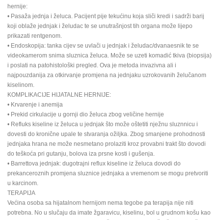
hernije:
• Pasaža jednja i želuca. Pacijent pije tekućinu koja sliči kredi i sadrži barij
koji oblaže jednjak i želudac te se unutrašnjost tih organa može lijepo
prikazati rentgenom.
• Endoskopija: tanka cijev se uvlači u jednjak i želudac/dvanaesnik te se
videokamerom snima sluznica želuca. Može se uzeti komadić tkiva (biopsija)
i poslati na patohistološki pregled. Ova je metoda invazivna ali i
najpouzdanija za otkirvanje promjena na jednjaku uzrokovanih želučanom
kiselinom.
KOMPLIKACIJE HIJATALNE HERNIJE:
• Krvarenje i anemija
• Prekid cirkulacije u gornji dio želuca zbog veličine hernije
• Refluks kiseline iz želuca u jednjak što može oštetiti nježnu sluznnicu i
dovesti do kronične upale te stvaranja ožiljka. Zbog smanjene prohodnosti
jednjaka hrana ne može nesmetano prolaziti kroz provabni trakt što dovodi
do teškoća pri gutanju, bolova iza prsne kosti i gušenja.
• Barrettova jednjak: dugotrajni reflux kiseline iz želuca dovodi do
prekanceroznih promjena sluznice jednjaka a vremenom se mogu pretvoriti
u karcinom.
TERAPIJA
Većina osoba sa hijatalnom hernijom nema tegobe pa terapija nije niti
potrebna. No u slučaju da imate žgaravicu, kiselinu, bol u grudnom košu kao