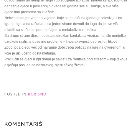
dovodi samo do debljine nego i do socijalne izolacije. Motoričke sposobnosti
današnje djece u posljednjih dvadeset godina sve su slabije, a sve više
djece ima problema sa kilažom.
Nekvalitetno provedeno vrijeme, koje se potroši na gledanje televizije i na
igranje igrica na računaru, sa jedne strane dovodi do toga da je sve više
mladih sa stečenim poremećajem u metabolizmu inzulina.
Sa druge strane djeci nedostaje direktan kontakt sa vršnjacima, što nerijetko
uzrokuje različite duševne probleme – hiperaktivnost, depresiju i tikove.
Zbog toga djecu već od najranije dobi treba poticati na igre na otvorenom, u
koje je uključeno dosta kretanja.
Priključiti se djeci u igri dobar je savjet i za roditelje pod stresom – koji takođe
osjećaju posljedice nezdravog, sjedilačkog života!
POSTED IN
KORISNO
KOMENTARIŠI