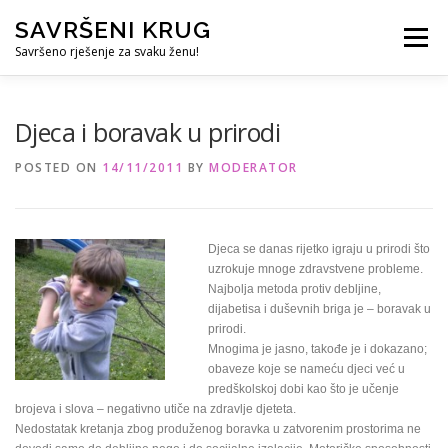
Skip
SAVRŠENI KRUG
to
Menu
content
Savršeno rješenje za svaku ženu!
REFERENCE
ČUVANJE DJECE
SVE ZA DOM
Djeca i boravak u prirodi
POSTED ON
14/11/2011
BY
MODERATOR
KURS ZA PROFESIONALNU DADILJU
KORISNO
Djeca se danas rijetko igraju u prirodi što
uzrokuje mnoge zdravstvene probleme.
Najbolja metoda protiv debljine,
dijabetisa i duševnih briga je – boravak u
prirodi.
Mnogima je jasno, takođe je i dokazano;
obaveze koje se nameću djeci već u
predškolskoj dobi kao što je učenje
brojeva i slova – negativno utiče na zdravlje djeteta.
Nedostatak kretanja zbog produženog boravka u zatvorenim prostorima ne