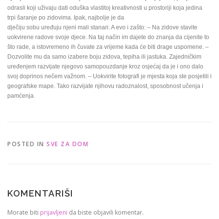
odrasli koji uživaju dati oduška vlastitoj kreativnosti u prostoriji koja jedina
trpi šaranje po zidovima. Ipak, najbolje je da
dječiju sobu uređuju njeni mali stanari. A evo i zašto: – Na zidove stavite
uokvirene radove svoje djece. Na taj način im dajete do znanja da cijenite to
što rade, a istovremeno ih čuvate za vrijeme kada će biti drage uspomene. –
Dozvolite mu da samo izabere boju zidova, tepiha ili jastuka. Zajedničkim
uređenjem razvijate njegovo samopouzdanje kroz osjećaj da je i ono dalo
svoj doprinos nečem važnom. – Uokvirite fotografi je mjesta koja ste posjetili i
geografske mape. Tako razvijate njihovu radoznalost, sposobnost učenja i
pamćenja.
POSTED IN
SVE ZA DOM
KOMENTARIŠI
Morate biti
prijavljeni
da biste objavili komentar.