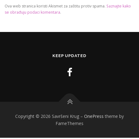
Ova web stranica koristi Akismet za zaštitu protiv spama.
Saznajte kako
se obrađuju podaci komentara
.
KEEP UPDATED
Copyright © 2026 Savršeni Krug
–
OnePress
theme by
FameThemes