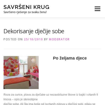
Skip
SAVRŠENI KRUG
to
Menu
content
Savršeno rješenje za svaku ženu!
REFERENCE
ČUVANJE DJECE
SVE ZA DOM
Dekorisanje dječije sobe
POSTED ON
25/10/2010
BY
MODERATOR
KURS ZA PROFESIONALNU DADILJU
KORISNO
Po željama djece
Roza za curice, plava za dječake uz nezaobilazne likove iz bajki i crtanih fi
lmova – opis je stereotipne
dječije sobe. Ali šta ima bolje od iscrtanih zidova u dječijoj sobi, pitaju se