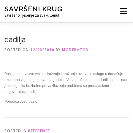
Skip
SAVRŠENI KRUG
to
Menu
content
Savršeno rješenje za svaku ženu!
REFERENCE
ČUVANJE DJECE
SVE ZA DOM
dadilja
POSTED ON
12/10/2010
BY
MODERATOR
KURS ZA PROFESIONALNU DADILJU
KORISNO
Postojanje ovakve vrste udruženja i pružanje ove vrste usluga u današnje
uzurbano vrijeme je prava blagodat, a Vasa profesionalnost i efikasnost nam
je omogucila bezbolno prevazilazenje problema sa pronalaskom
odgovarajuce dadilje.
Porodica Jusufbašić
POSTED IN
REFERENCE