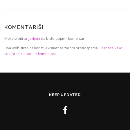
KOMENTARIŠI
Morate biti
prijavljeni
da biste objavili komentar.
Ova web stranica koristi Akismet za zaštitu protiv spama.
Saznajte kako
se obrađuju podaci komentara
.
KEEP UPDATED