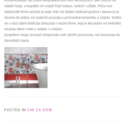
kombinovanje, ali zrače besprijekornom sofi sticiranošću. Bez obzira na
odabir boje, u kupatilo će unijeti čisti luskuz, raskoš i užitak. Priča ove
italijanske firme počela je prije više od stotinu trideset godina i danas ju je
dovela do jedne od vodećih pozicija u prozvodnji keramike u svijetu. Koliko
se u njoj cijeni tradicija dokazuje i muzej firme, koji je tek jedan od nekoliko
muzeja takve vrste u svijetu i u kojem
posjetioci mogu pronaći eksponate svih njenih proizvoda, od osnivanja do
današnjih dana.
POSTED IN
SVE ZA DOM