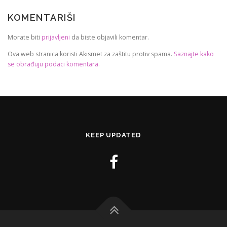
KOMENTARIŠI
Morate biti
prijavljeni
da biste objavili komentar.
Ova web stranica koristi Akismet za zaštitu protiv spama.
Saznajte kako
se obrađuju podaci komentara
.
KEEP UPDATED