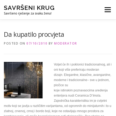
Skip
SAVRŠENI KRUG
to
Menu
content
Savršeno rješenje za svaku ženu!
REFERENCE
ČUVANJE DJECE
SVE ZA DOM
Da kupatilo procvjeta
POSTED ON
07/10/2010
BY
MODERATOR
KURS ZA PROFESIONALNU DADILJU
KORISNO
Voljet će ih i poklonici tradicionalnog, ali i
oni koji više preferiraju moderan
dizajn. Elegantne, klasične, avangardne,
moderne i tradicionalne– sve u jednom,
pločice su
koje istinskim poznavaocima uređenja
enterijera nudi Ceramica D’Imola.
Zajednička karakteristika im je cvijetni
motiv koji se javlja u različitim varijantama, od ogromnih do minijaturnih i to u
zlatnoj, crvenoj, crnoj i bordo boji, koje ne ostavljaju mnogo prostora za