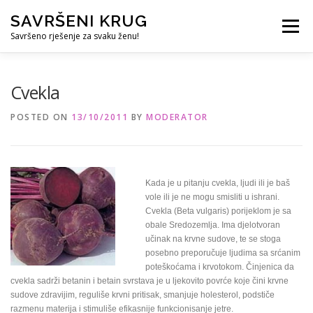
Skip
SAVRŠENI KRUG
to
Menu
content
Savršeno rješenje za svaku ženu!
REFERENCE
ČUVANJE DJECE
SVE ZA DOM
Cvekla
POSTED ON
13/10/2011
BY
MODERATOR
KURS ZA PROFESIONALNU DADILJU
KORISNO
Kada je u pitanju cvekla, ljudi ili je baš
vole ili je ne mogu smisliti u ishrani.
Cvekla (Beta vulgaris) porijeklom je sa
obale Sredozemlja. Ima djelotvoran
učinak na krvne sudove, te se stoga
posebno preporučuje ljudima sa srćanim
poteškoćama i krvotokom. Činjenica da
cvekla sadrži betanin i betain svrstava je u ljekovito povrće koje čini krvne
sudove zdravijim, reguliše krvni pritisak, smanjuje holesterol, podstiče
razmenu materija i stimuliše efikasnije funkcionisanje jetre.