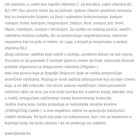
Od vitamina, u cvekli ima najviše vitamina C, pa karotina, zatim vitamina B1,
B2 i PP. Ovo povrće može da se pohvali i gotovo čitavim spektrom minerala
koji su neophodni čovjeku za život i optimalno funkcionisanje: kalijum,
natrijum, fosfor, kalcijum, magnezijum, željezo, fluor, sumpor, jod, brom,
litijum, rubidijum, cezijum i stroncijum. Za razliku od ostalog povrća, sadrži i
određenu količinu kobalta, što se preporučuje vegeterijancima, odnosno
veganima koji ne jedu ni mleko, sir i jaja, a kobalt je neophodan u sintezi
vitamina B12.
Zbog celuloze i pektina koje sadrži u izobilju, pozitivno deluje na rad crijeva.
Dovoljno je da pojedete 5 srednjih glavica cvekle da biste zadovoljili dnevne
potrebe organizma za dragocenim vlaknima (30g/dan ).
Iako ima povrća koje je bogatije željezom, ipak se cvekla preporučuje
animičnim odobama. Razlog je visok sadržaj antocijanina koji joj daje crvenu
boju, a on štiti eritrocite i čini krvne sudove elastičnijim. Ovim posrednim
načinom utjče na srce, pa ono bolje pumpa krv. A adenin kojeg, također, ima
u cvekli, omogućava održavanje visoke koncentracije leukocita.
Jedina mana koju cvekla posjeduje je nedostatak oksalne kiseline
(338mg/100g cvekle ), a ona negativno utječe na apsorpciju kalcijuma i
ostalih minerala. Pa ljudi koji pate od osteoporoze, kao i oni sa kamenom u
bubregu bolje da budu oprezni i da ne preteruju sa cveklom.
www.ljepota.ba