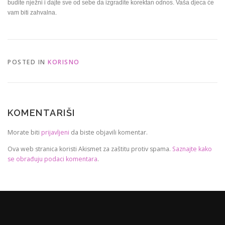
budite nježni i dajte sve od sebe da izgradite korektan odnos. Vaša djeca će
vam biti zahvalna.
POSTED IN
KORISNO
KOMENTARIŠI
Morate biti
prijavljeni
da biste objavili komentar.
Ova web stranica koristi Akismet za zaštitu protiv spama.
Saznajte kako
se obrađuju podaci komentara
.