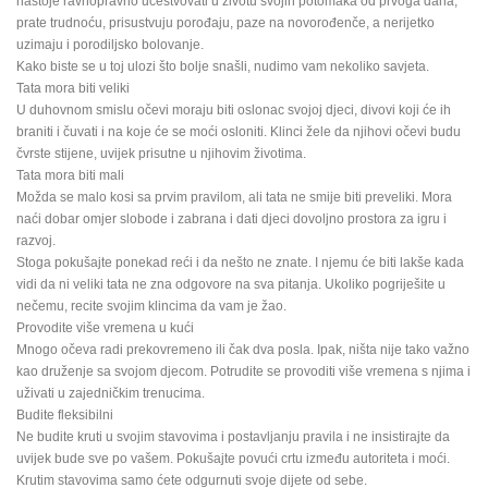
nastoje ravnopravno učestvovati u životu svojih potomaka od prvoga dana,
prate trudnoću, prisustvuju porođaju, paze na novorođenče, a nerijetko
uzimaju i porodiljsko bolovanje.
Kako biste se u toj ulozi što bolje snašli, nudimo vam nekoliko savjeta.
Tata mora biti veliki
U duhovnom smislu očevi moraju biti oslonac svojoj djeci, divovi koji će ih
braniti i čuvati i na koje će se moći osloniti. Klinci žele da njihovi očevi budu
čvrste stijene, uvijek prisutne u njihovim životima.
Tata mora biti mali
Možda se malo kosi sa prvim pravilom, ali tata ne smije biti preveliki. Mora
naći dobar omjer slobode i zabrana i dati djeci dovoljno prostora za igru i
razvoj.
Stoga pokušajte ponekad reći i da nešto ne znate. I njemu će biti lakše kada
vidi da ni veliki tata ne zna odgovore na sva pitanja. Ukoliko pogriješite u
nečemu, recite svojim klincima da vam je žao.
Provodite više vremena u kući
Mnogo očeva radi prekovremeno ili čak dva posla. Ipak, ništa nije tako važno
kao druženje sa svojom djecom. Potrudite se provoditi više vremena s njima i
uživati u zajedničkim trenucima.
Budite fleksibilni
Ne budite kruti u svojim stavovima i postavljanju pravila i ne insistirajte da
uvijek bude sve po vašem. Pokušajte povući crtu između autoriteta i moći.
Krutim stavovima samo ćete odgurnuti svoje dijete od sebe.