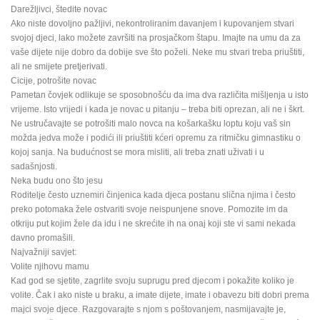
Darežljivci, štedite novac
Ako niste dovoljno pažljivi, nekontroliranim davanjem i kupovanjem stvari
svojoj djeci, lako možete završiti na prosjačkom štapu. Imajte na umu da za
vaše dijete nije dobro da dobije sve što poželi. Neke mu stvari treba priuštiti,
ali ne smijete pretjerivati.
Cicije, potrošite novac
Pametan čovjek odlikuje se sposobnošću da ima dva različita mišljenja u isto
vrijeme. Isto vrijedi i kada je novac u pitanju – treba biti oprezan, ali ne i škrt.
Ne ustručavajte se potrošiti malo novca na košarkašku loptu koju vaš sin
možda jedva može i podići ili priuštiti kćeri opremu za ritmičku gimnastiku o
kojoj sanja. Na budućnost se mora misliti, ali treba znati uživati i u
sadašnjosti.
Neka budu ono što jesu
Roditelje često uznemiri činjenica kada djeca postanu slična njima i često
preko potomaka žele ostvariti svoje neispunjene snove. Pomozite im da
otkriju put kojim žele da idu i ne skrećite ih na onaj koji ste vi sami nekada
davno promašili.
Najvažniji savjet:
Volite njihovu mamu
Kad god se sjetite, zagrlite svoju suprugu pred djecom i pokažite koliko je
volite. Čak i ako niste u braku, a imate dijete, imate i obavezu biti dobri prema
majci svoje djece. Razgovarajte s njom s poštovanjem, nasmijavajte je,