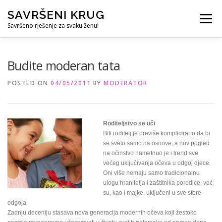
Skip
SAVRŠENI KRUG
to
Menu
content
Savršeno rješenje za svaku ženu!
REFERENCE
ČUVANJE DJECE
SVE ZA DOM
Budite moderan tata
POSTED ON
04/05/2011
BY
MODERATOR
KURS ZA PROFESIONALNU DADILJU
KORISNO
Roditeljstvo se uči
Biti roditelj je previše komplicirano da bi
se svelo samo na osnove, a nov pogled
na očinstvo nametnuo je i trend sve
većeg uključivanja očeva u odgoj djece.
Oni više nemaju samo tradicionalnu
ulogu hranitelja i zaštitnika porodice, već
su, kao i majke, uključeni u sve sfere
odgoja.
Zadnju deceniju stasava nova generacija modernih očeva koji žestoko